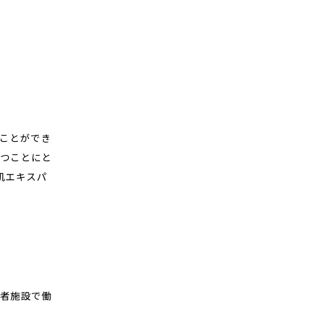
ことができ
持つことにと
肌エキスパ
齢者施設で働