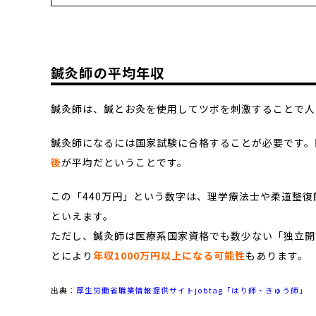
鍼灸師の平均年収
鍼灸師は、鍼とお灸を使用してツボを刺激することで人
鍼灸師になるには国家試験に合格することが必要です。
後
が平均だということです。
この「440万円」という数字は、理学療法士や柔道整
といえます。
ただし、鍼灸師は医療系国家資格でも数少ない「独立開
とにより
年収1000万円以上になる可能性
もあります。
出典：
厚生労働省職業情報提供サイトjobtag「はり師・きゅう師」