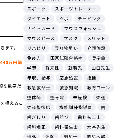
スポーツ
スポーツトレーナー
ダイエット
ツボ
テーピング
ナイトガード
マウスウォッシュ
マウスピース
マスク
メリット
できます。
リハビリ
乗り物酔い
介護施設
免疫力
国家試験合格率
奨学金
440万円前
学費
将来性
就職先
山口先生
年収、給与
応急処置
捻挫
的な数字だ
救急救命士
救急知識
教育ローン
整体師
整骨院
未経験
柔道
舗を構えるこ
柔道整復師
機能訓練指導員
歯
歯ぎしり
歯並び
歯科技工士
歯科矯正
歯科衛生士
水谷先生
海外
消防
消防士
消防本部