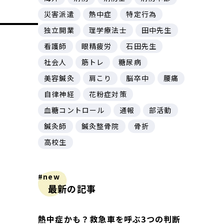
災害派遣
熱中症
特定行為
独立開業
理学療法士
田中先生
看護師
眼精疲労
石田先生
社会人
筋トレ
糖尿病
美容鍼灸
肩こり
脳卒中
腰痛
自律神経
花粉症対策
血糖コントロール
通報
部活動
鍼灸師
鍼灸整骨院
骨折
高校生
#new
最新の記事
熱中症かも？救急車を呼ぶ3つの判断