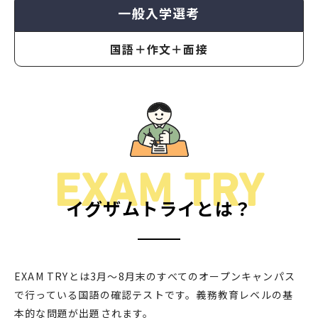
一般入学選考
国語＋作文＋面接
EXAM TRY
イグザムトライとは？
EXAM TRYとは3月〜8月末のすべてのオープンキャンパス
で行っている国語の確認テストです。義務教育レベルの基
本的な問題が出題されます。