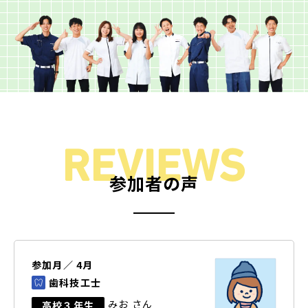
REVIEWS
参加者の声
参加月／ 4月
歯科技工士
みお さん
高校３年生