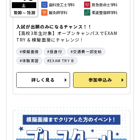
歯科技工士学科
救急救命士学科
土
鍼灸師学科
柔道整復師学科
10:00～15:30
入試が出願のみになるチャンス！！
【高校3年生対象】オープンキャンパスでEXAM
TRY & 模擬面接にチャレンジ！
模擬面接
昼食付
交通費一部支給
体験実習
EXAM TRY B
詳しく見る
参加申込み