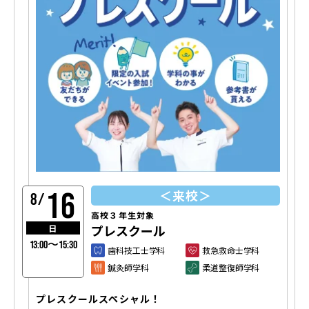
16
＜来校＞
8/
高校３年生対象
プレスクール
日
13:00〜15:30
歯科技工士学科
救急救命士学科
鍼灸師学科
柔道整復師学科
プレスクールスペシャル！