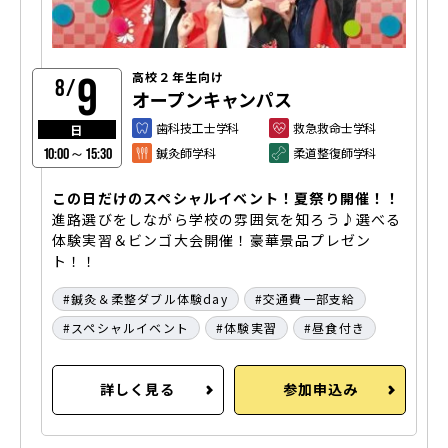
9
高校２年生向け
8/
オープンキャンパス
歯科技工士学科
救急救命士学科
日
鍼灸師学科
柔道整復師学科
10:00～15:30
この日だけのスペシャルイベント！夏祭り開催！！
進路選びをしながら学校の雰囲気を知ろう♪選べる
体験実習＆ビンゴ大会開催！豪華景品プレゼン
ト！！
鍼灸＆柔整ダブル体験day
交通費一部支給
スペシャルイベント
体験実習
昼食付き
詳しく見る
参加申込み