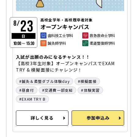
23
高校全学年・高校既卒者対象
8/
オープンキャンパス
歯科技工士学科
救急救命士学科
日
鍼灸師学科
柔道整復師学科
10:00～15:30
入試が出願のみになるチャンス！！
【高校3年生対象】オープンキャンパスでEXAM
TRY & 模擬面接にチャレンジ！
鍼灸＆柔整ダブル体験day
模擬面接
昼食付
交通費一部支給
体験実習
EXAM TRY B
詳しく見る
参加申込み