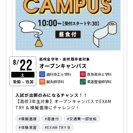
22
高校全学年・高校既卒者対象
8/
オープンキャンパス
歯科技工士学科
救急救命士学科
土
鍼灸師学科
柔道整復師学科
10:00～15:30
入試が出願のみになるチャンス！！
【高校3年生対象】オープンキャンパスでEXAM
TRY & 模擬面接にチャレンジ！
模擬面接
昼食付
交通費一部支給
体験実習
EXAM TRY B