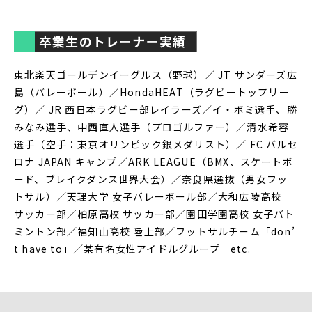
卒業生のトレーナー実績
東北楽天ゴールデンイーグルス（野球）／ JT サンダーズ広
島（バレーボール）／HondaHEAT（ラグビートップリー
グ）／ JR 西日本ラグビー部レイラーズ／イ・ボミ選手、勝
みなみ選手、中西直人選手（プロゴルファー）／清水希容
選手（空手：東京オリンピック銀メダリスト）／ FC バルセ
ロナ JAPAN キャンプ／ARK LEAGUE（BMX、スケートボ
ード、ブレイクダンス世界大会）／奈良県選抜（男女フッ
トサル）／天理大学 女子バレーボール部／大和広陵高校
サッカー部／柏原高校 サッカー部／園田学園高校 女子バト
ミントン部／福知山高校 陸上部／フットサルチーム「don’
t have to」／某有名女性アイドルグループ etc.