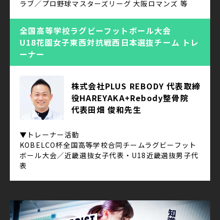
ラブ／プロ野球マスターズリーグ 大阪ロマンズ 等
全国高等学校ラグビーフットボール大会
U18花園女子東西対抗戦西日本選抜チーム トレ
ーナー
株式会社PLUS REBODY 代表取締
役HAREYAKA+Rebody整骨院
代表田畑 俊和先生
▼トレーナー活動
KOBELCO杯全国高等学校合同チームラグビーフット
ボール大会／近畿選抜女子代表・U18近畿選抜男子代
表