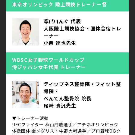
東京オリンピック 陸上競技トレーナー督
凛(り)んぐ 代表
大阪陸上競技協会・国体合宿トレ
ーナー
小西 達也先生
WBSC女子野球ワールドカップ
侍ジャパン女子代表 トレーナー
ティップネス整骨院・フィット整
骨院・
べんてん整骨院 院長
尾崎 貴汎先生
▼トレーナー活動
UFCファイター 秋山成勲選手／アテネオリンピック
体操団体 金メダリスト中野大輔選手／プロ野球OBク