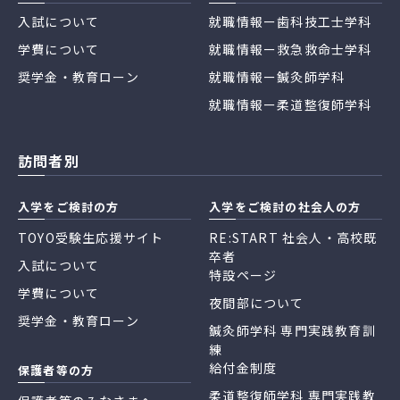
入試について
就職情報ー歯科技工士学科
学費について
就職情報ー救急救命士学科
奨学金・教育ローン
就職情報ー鍼灸師学科
就職情報ー柔道整復師学科
訪問者別
入学をご検討の方
入学をご検討の社会人の方
TOYO受験生応援サイト
RE:START 社会人・高校既
卒者
入試について
特設ページ
学費について
夜間部について
奨学金・教育ローン
鍼灸師学科 専門実践教育訓
練
給付金制度
保護者等の方
柔道整復師学科 専門実践教