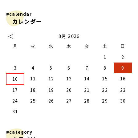
#calendar
カレンダー
＜
8月 2026
月
火
水
木
金
土
日
1
2
2
0
2
4
2
0
3
1
3
2
0
3
1
4
2
4
1
4
0
2
0
3
1
4
2
2
1
3
4
0
0
3
3
2
4
0
2
1
1
4
4
0
3
1
3
2
4
0
2
0
3
1
4
2
4
0
0
3
1
4
2
0
3
1
1
4
0
2
0
3
1
4
2
2
1
3
1
4
0
2
0
3
4
0
3
1
3
2
4
0
2
1
4
3
4
5
6
7
8
9
9
7
9
5
5
1
9
7
0
5
8
0
6
6
9
5
7
0
5
8
1
6
9
1
8
1
7
9
5
7
0
6
8
1
6
9
9
8
0
6
1
7
5
7
0
0
6
9
1
7
9
5
8
6
8
1
1
7
0
5
8
0
6
9
1
7
5
6
9
5
7
0
5
8
1
6
9
1
7
7
0
6
8
1
6
9
5
7
0
5
8
8
1
7
9
5
7
0
6
8
1
6
9
9
5
8
0
6
8
1
7
9
5
7
0
1
7
0
5
8
0
6
9
1
7
9
5
5
8
1
11
12
13
14
15
16
10
6
4
6
2
2
8
6
4
7
2
5
7
3
3
6
2
4
7
2
5
8
3
6
8
5
8
4
6
2
4
7
3
5
8
3
6
6
5
7
3
8
4
2
4
7
7
3
6
8
4
6
2
5
3
5
8
8
4
7
2
5
7
3
6
8
4
2
3
6
2
4
7
2
5
8
3
6
8
4
4
7
3
5
8
3
6
2
4
7
2
5
5
8
4
6
2
4
7
3
5
8
3
6
6
2
5
7
3
5
8
4
6
2
4
7
8
4
7
2
5
7
3
6
8
4
6
2
2
5
8
17
18
19
20
21
22
23
1
9
1
9
0
9
9
0
1
9
0
0
0
1
9
0
1
9
0
1
9
0
1
9
9
9
0
1
0
0
9
9
1
9
0
0
9
0
1
9
1
9
0
1
9
24
25
26
27
28
29
30
31
#category