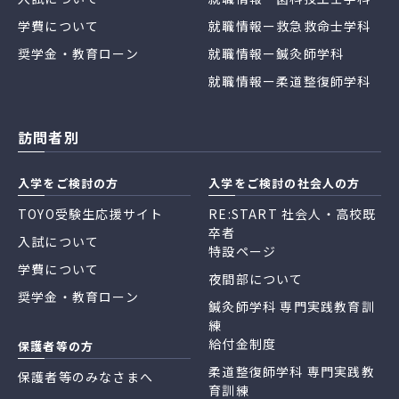
学費について
就職情報ー救急救命士学科
奨学金・教育ローン
就職情報ー鍼灸師学科
就職情報ー柔道整復師学科
訪問者別
入学をご検討の方
入学をご検討の社会人の方
TOYO受験生応援サイト
RE:START 社会人・高校既
卒者
入試について
特設ページ
学費について
夜間部について
奨学金・教育ローン
鍼灸師学科 専門実践教育訓
練
給付金制度
保護者等の方
柔道整復師学科 専門実践教
保護者等のみなさまへ
育訓練