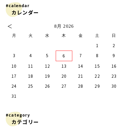
#calendar
カレンダー
＜
8月 2026
月
火
水
木
金
土
日
1
2
2
0
2
4
2
0
3
1
3
2
0
3
1
4
2
4
1
4
0
2
0
3
1
4
2
2
1
3
4
0
0
3
3
2
4
0
2
1
1
4
4
0
3
1
3
2
4
0
2
0
3
1
4
2
4
0
0
3
1
4
2
0
3
1
1
4
0
2
0
3
1
4
2
2
1
3
1
4
0
2
0
3
4
0
3
1
3
2
4
0
2
1
4
3
4
5
7
8
9
6
9
7
9
5
5
1
9
7
0
5
8
0
6
6
9
5
7
0
5
8
1
6
9
1
8
1
7
9
5
7
0
6
8
1
6
9
9
8
0
6
1
7
5
7
0
0
6
9
1
7
9
5
8
6
8
1
1
7
0
5
8
0
6
9
1
7
5
6
9
5
7
0
5
8
1
6
9
1
7
7
0
6
8
1
6
9
5
7
0
5
8
8
1
7
9
5
7
0
6
8
1
6
9
9
5
8
0
6
8
1
7
9
5
7
0
1
7
0
5
8
0
6
9
1
7
9
5
5
8
1
10
11
12
13
14
15
16
6
4
6
2
2
8
6
4
7
2
5
7
3
3
6
2
4
7
2
5
8
3
6
8
5
8
4
6
2
4
7
3
5
8
3
6
6
5
7
3
8
4
2
4
7
7
3
6
8
4
6
2
5
3
5
8
8
4
7
2
5
7
3
6
8
4
2
3
6
2
4
7
2
5
8
3
6
8
4
4
7
3
5
8
3
6
2
4
7
2
5
5
8
4
6
2
4
7
3
5
8
3
6
6
2
5
7
3
5
8
4
6
2
4
7
8
4
7
2
5
7
3
6
8
4
6
2
2
5
8
17
18
19
20
21
22
23
1
9
1
9
0
9
9
0
1
9
0
0
0
1
9
0
1
9
0
1
9
0
1
9
9
9
0
1
0
0
9
9
1
9
0
0
9
0
1
9
1
9
0
1
9
24
25
26
27
28
29
30
31
#category
カテゴリー