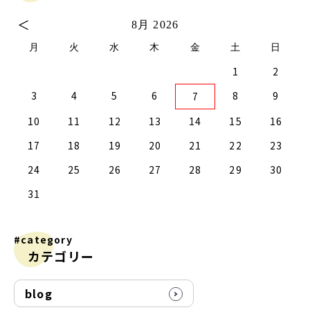
＜
8月 2026
月
火
水
木
金
土
日
1
2
2
0
2
4
2
0
3
1
3
2
0
3
1
4
2
4
1
4
0
2
0
3
1
4
2
2
1
3
4
0
0
3
3
2
4
0
2
1
1
4
4
0
3
1
3
2
4
0
2
0
3
1
4
2
4
0
0
3
1
4
2
0
3
1
1
4
0
2
0
3
1
4
2
2
1
3
1
4
0
2
0
3
4
0
3
1
3
2
4
0
2
1
4
3
4
5
6
8
9
7
9
7
9
5
5
1
9
7
0
5
8
0
6
6
9
5
7
0
5
8
1
6
9
1
8
1
7
9
5
7
0
6
8
1
6
9
9
8
0
6
1
7
5
7
0
0
6
9
1
7
9
5
8
6
8
1
1
7
0
5
8
0
6
9
1
7
5
6
9
5
7
0
5
8
1
6
9
1
7
7
0
6
8
1
6
9
5
7
0
5
8
8
1
7
9
5
7
0
6
8
1
6
9
9
5
8
0
6
8
1
7
9
5
7
0
1
7
0
5
8
0
6
9
1
7
9
5
5
8
1
10
11
12
13
14
15
16
6
4
6
2
2
8
6
4
7
2
5
7
3
3
6
2
4
7
2
5
8
3
6
8
5
8
4
6
2
4
7
3
5
8
3
6
6
5
7
3
8
4
2
4
7
7
3
6
8
4
6
2
5
3
5
8
8
4
7
2
5
7
3
6
8
4
2
3
6
2
4
7
2
5
8
3
6
8
4
4
7
3
5
8
3
6
2
4
7
2
5
5
8
4
6
2
4
7
3
5
8
3
6
6
2
5
7
3
5
8
4
6
2
4
7
8
4
7
2
5
7
3
6
8
4
6
2
2
5
8
17
18
19
20
21
22
23
1
9
1
9
0
9
9
0
1
9
0
0
0
1
9
0
1
9
0
1
9
0
1
9
9
9
0
1
0
0
9
9
1
9
0
0
9
0
1
9
1
9
0
1
9
24
25
26
27
28
29
30
31
#category
カテゴリー
blog