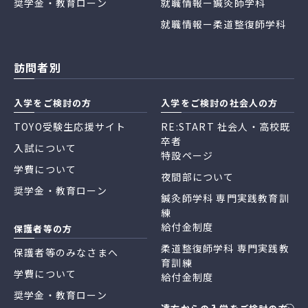
奨学金・教育ローン
就職情報ー鍼灸師学科
就職情報ー柔道整復師学科
訪問者別
入学をご検討の方
入学をご検討の社会人の方
TOYO受験生応援サイト
RE:START 社会人・高校既
卒者
入試について
特設ページ
学費について
夜間部について
奨学金・教育ローン
鍼灸師学科 専門実践教育訓
練
給付金制度
保護者等の方
柔道整復師学科 専門実践教
保護者等のみなさまへ
育訓練
学費について
給付金制度
奨学金・教育ローン