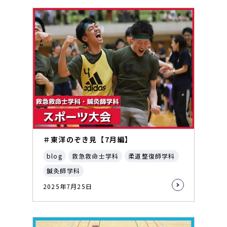
＃東洋のぞき見【7月編】
blog
救急救命士学科
柔道整復師学科
鍼灸師学科
2025年7月25日