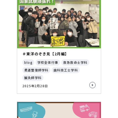
＃東洋のぞき見【2月編】
blog
学校全体行事
救急救命士学科
柔道整復師学科
歯科技工士学科
鍼灸師学科
2025年2月28日