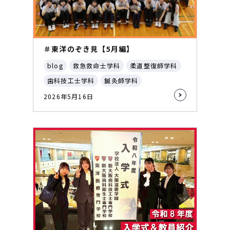
＃東洋のぞき見【5月編】
blog
救急救命士学科
柔道整復師学科
歯科技工士学科
鍼灸師学科
2026年5月16日