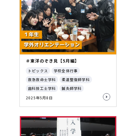
＃東洋のぞき見【5月編】
トピックス
学校全体行事
救急救命士学科
柔道整復師学科
歯科技工士学科
鍼灸師学科
2025年5月8日