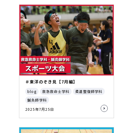
＃東洋のぞき見【7月編】
blog
救急救命士学科
柔道整復師学科
鍼灸師学科
2025年7月25日