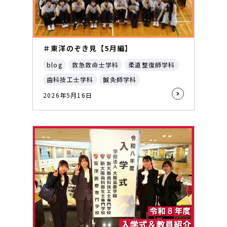
＃東洋のぞき見【5月編】
blog
救急救命士学科
柔道整復師学科
歯科技工士学科
鍼灸師学科
2026年5月16日