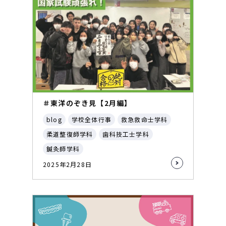
＃東洋のぞき見【2月編】
blog
学校全体行事
救急救命士学科
柔道整復師学科
歯科技工士学科
鍼灸師学科
2025年2月28日