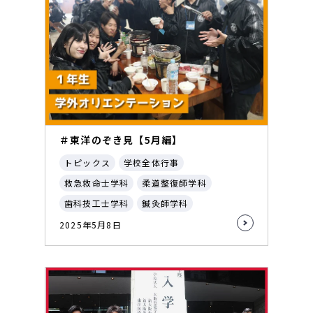
＃東洋のぞき見【5月編】
トピックス
学校全体行事
救急救命士学科
柔道整復師学科
歯科技工士学科
鍼灸師学科
2025年5月8日