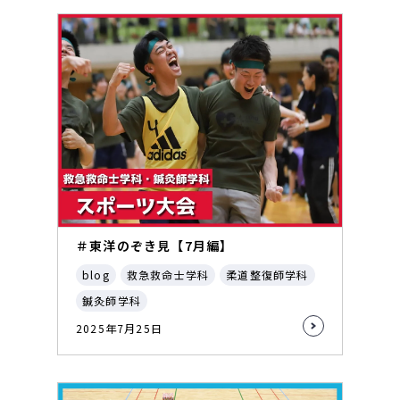
＃東洋のぞき見【7月編】
blog
救急救命士学科
柔道整復師学科
鍼灸師学科
2025年7月25日