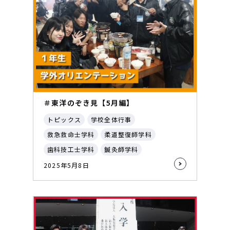
＃東洋のぞき見【5月編】
トピックス
学校全体行事
救急救命士学科
柔道整復師学科
歯科技工士学科
鍼灸師学科
2025年5月8日