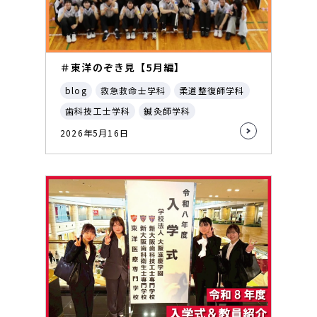
＃東洋のぞき見【5月編】
blog
救急救命士学科
柔道整復師学科
歯科技工士学科
鍼灸師学科
2026年5月16日