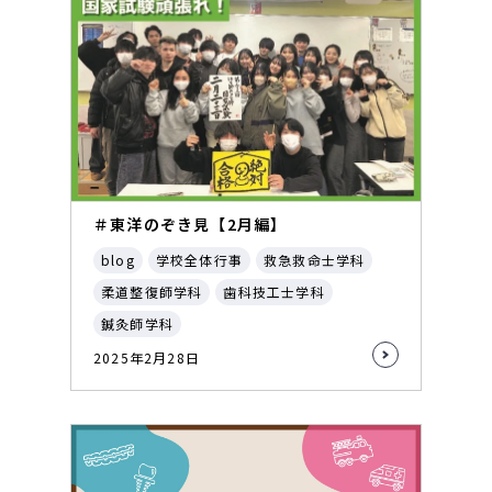
＃東洋のぞき見【2月編】
blog
学校全体行事
救急救命士学科
柔道整復師学科
歯科技工士学科
鍼灸師学科
2025年2月28日