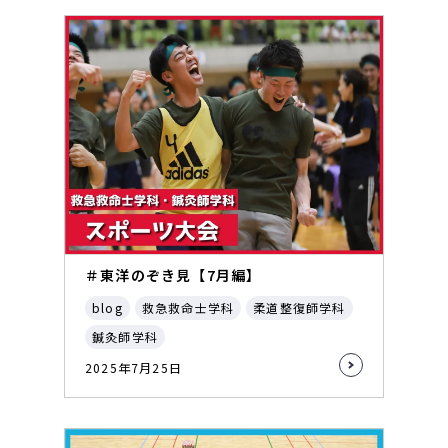
＃東洋のぞき見【7月編】
blog
救急救命士学科
柔道整復師学科
鍼灸師学科
2025年7月25日