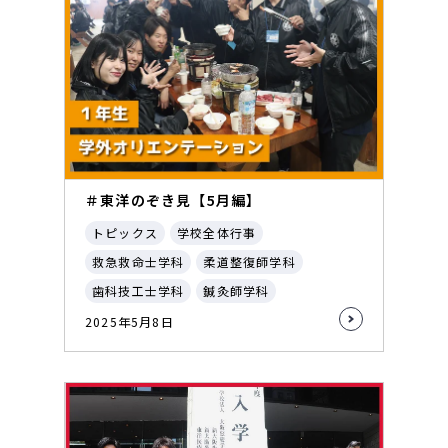
＃東洋のぞき見【5月編】
トピックス
学校全体行事
救急救命士学科
柔道整復師学科
歯科技工士学科
鍼灸師学科
2025年5月8日