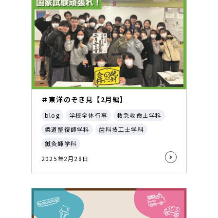
＃東洋のぞき見【2月編】
blog
学校全体行事
救急救命士学科
柔道整復師学科
歯科技工士学科
鍼灸師学科
2025年2月28日