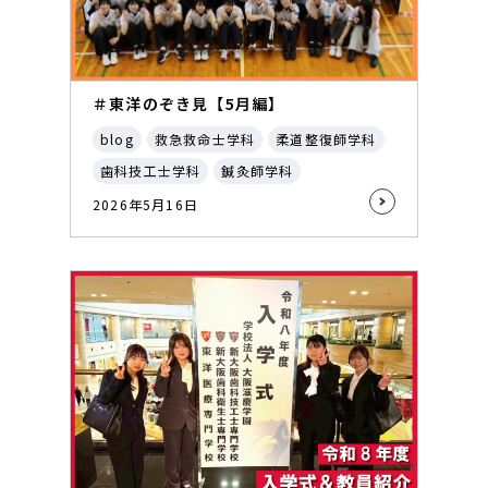
＃東洋のぞき見【5月編】
blog
救急救命士学科
柔道整復師学科
歯科技工士学科
鍼灸師学科
2026年5月16日