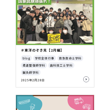
＃東洋のぞき見【2月編】
blog
学校全体行事
救急救命士学科
柔道整復師学科
歯科技工士学科
鍼灸師学科
2025年2月28日