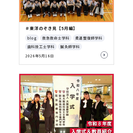
＃東洋のぞき見【5月編】
blog
救急救命士学科
柔道整復師学科
歯科技工士学科
鍼灸師学科
2026年5月16日