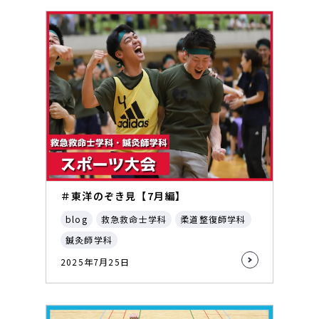
＃東洋のぞき見【7月編】
blog
救急救命士学科
柔道整復師学科
鍼灸師学科
2025年7月25日