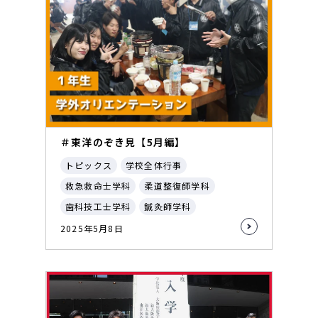
＃東洋のぞき見【5月編】
トピックス
学校全体行事
救急救命士学科
柔道整復師学科
歯科技工士学科
鍼灸師学科
2025年5月8日