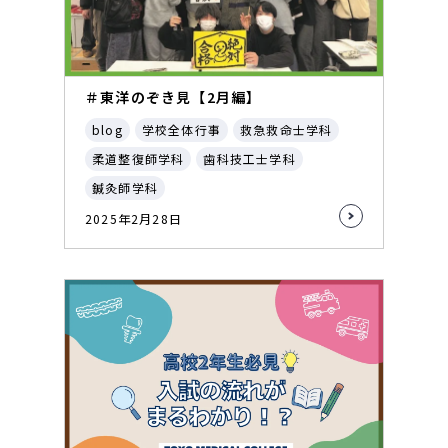
＃東洋のぞき見【2月編】
blog
学校全体行事
救急救命士学科
柔道整復師学科
歯科技工士学科
鍼灸師学科
2025年2月28日