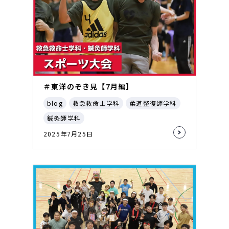
＃東洋のぞき見【7月編】
blog
救急救命士学科
柔道整復師学科
鍼灸師学科
2025年7月25日