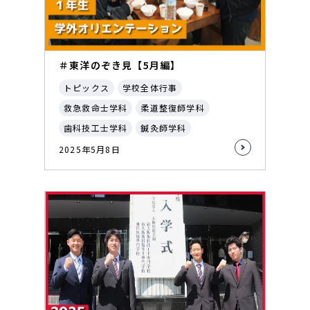
＃東洋のぞき見【5月編】
トピックス
学校全体行事
救急救命士学科
柔道整復師学科
歯科技工士学科
鍼灸師学科
2025年5月8日