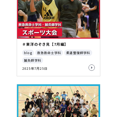
＃東洋のぞき見【7月編】
blog
救急救命士学科
柔道整復師学科
鍼灸師学科
2025年7月25日