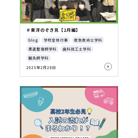
＃東洋のぞき見【2月編】
blog
学校全体行事
救急救命士学科
柔道整復師学科
歯科技工士学科
鍼灸師学科
2025年2月28日