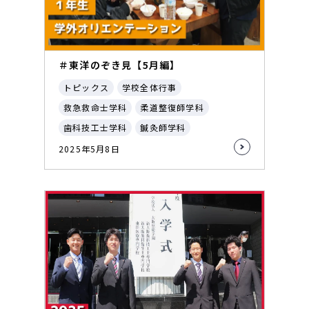
＃東洋のぞき見【5月編】
トピックス
学校全体行事
救急救命士学科
柔道整復師学科
歯科技工士学科
鍼灸師学科
2025年5月8日