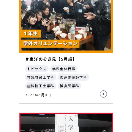
＃東洋のぞき見【5月編】
トピックス
学校全体行事
救急救命士学科
柔道整復師学科
歯科技工士学科
鍼灸師学科
2025年5月8日