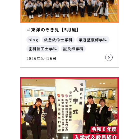
＃東洋のぞき見【5月編】
blog
救急救命士学科
柔道整復師学科
歯科技工士学科
鍼灸師学科
2026年5月16日