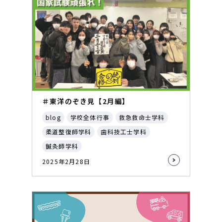
＃東洋のぞき見【2月編】
blog
学校全体行事
救急救命士学科
柔道整復師学科
歯科技工士学科
鍼灸師学科
2025年2月28日