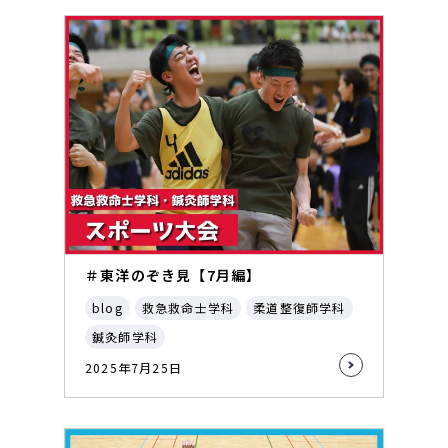
＃東洋のぞき見【7月編】
blog
救急救命士学科
柔道整復師学科
鍼灸師学科
2025年7月25日