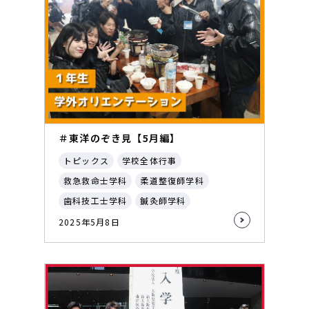
＃東洋のぞき見【5月編】
トピックス
学校全体行事
救急救命士学科
柔道整復師学科
歯科技工士学科
鍼灸師学科
2025年5月8日