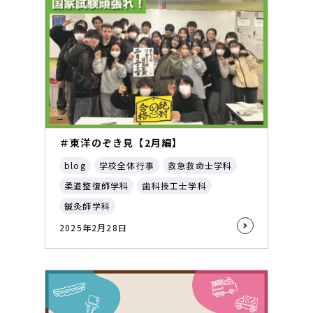
＃東洋のぞき見【2月編】
blog
学校全体行事
救急救命士学科
柔道整復師学科
歯科技工士学科
鍼灸師学科
2025年2月28日