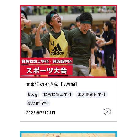
＃東洋のぞき見【7月編】
blog
救急救命士学科
柔道整復師学科
鍼灸師学科
2025年7月25日