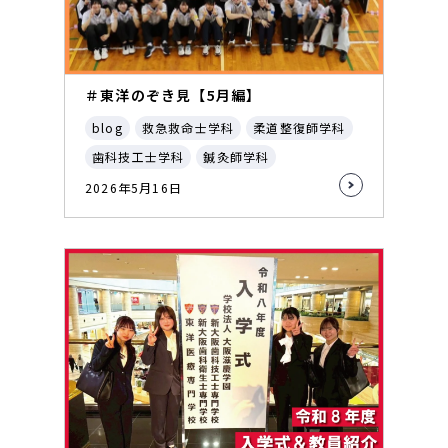
＃東洋のぞき見【5月編】
blog
救急救命士学科
柔道整復師学科
歯科技工士学科
鍼灸師学科
2026年5月16日