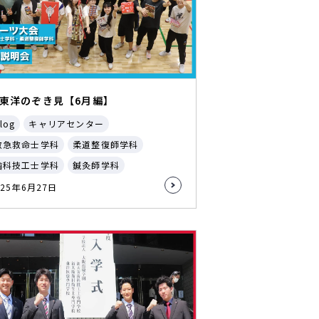
東洋のぞき見【6月編】
log
キャリアセンター
救急救命士学科
柔道整復師学科
歯科技工士学科
鍼灸師学科
025年6月27日