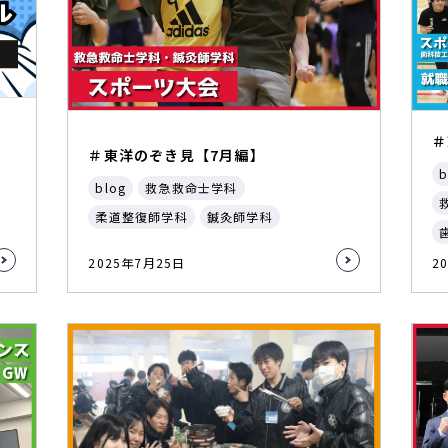
＃
＃東洋のぞき見【7月編】
b
blog
救急救命士学科
柔道整復師学科
鍼灸師学科
2025年7月25日
2