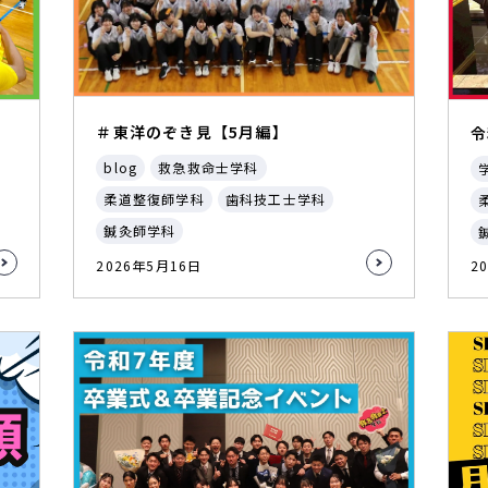
＃東洋のぞき見【5月編】
令
blog
救急救命士学科
柔道整復師学科
歯科技工士学科
鍼灸師学科
2026年5月16日
2