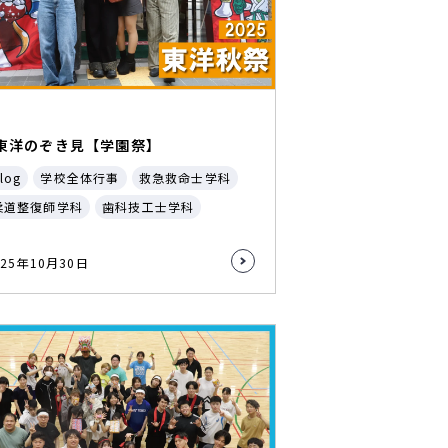
東洋のぞき見【学園祭】
log
学校全体行事
救急救命士学科
柔道整復師学科
歯科技工士学科
025年10月30日