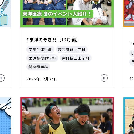
#東洋のぞき見【12月編】
#
学校全体行事
救急救命士学科
b
柔道整復師学科
歯科技工士学科
鍼灸師学科
2
2025年12月24日