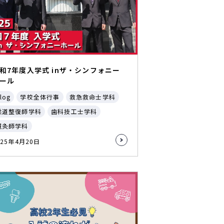
和7年度入学式 inザ・シンフォニー
ール
log
学校全体行事
救急救命士学科
柔道整復師学科
歯科技工士学科
鍼灸師学科
025年4月20日