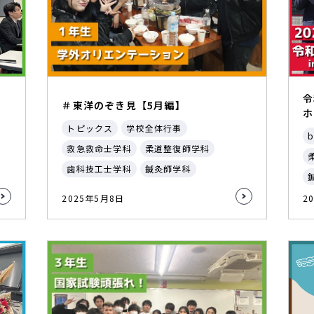
令
＃東洋のぞき見【5月編】
ホ
トピックス
学校全体行事
b
救急救命士学科
柔道整復師学科
歯科技工士学科
鍼灸師学科
2025年5月8日
2