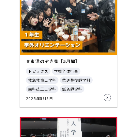
＃東洋のぞき見【5月編】
トピックス
学校全体行事
救急救命士学科
柔道整復師学科
歯科技工士学科
鍼灸師学科
2025年5月8日