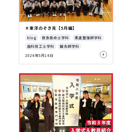
＃東洋のぞき見【5月編】
blog
救急救命士学科
柔道整復師学科
歯科技工士学科
鍼灸師学科
2026年5月16日