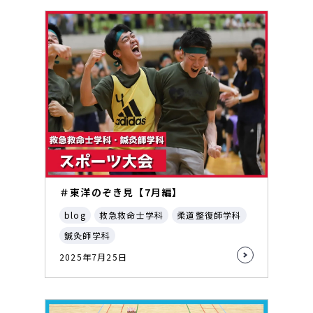
＃東洋のぞき見【7月編】
blog
救急救命士学科
柔道整復師学科
鍼灸師学科
2025年7月25日