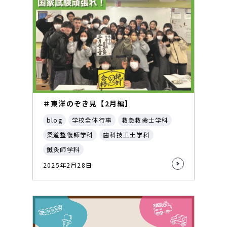
＃東洋のぞき見【2月編】
blog
学校全体行事
救急救命士学科
柔道整復師学科
歯科技工士学科
鍼灸師学科
2025年2月28日