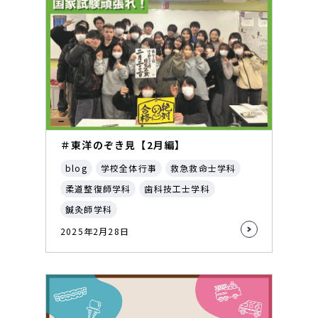
＃東洋のぞき見【2月編】
blog
学校全体行事
救急救命士学科
柔道整復師学科
歯科技工士学科
鍼灸師学科
2025年2月28日