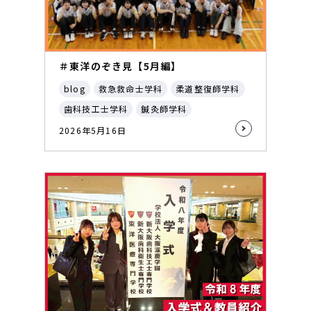
＃東洋のぞき見【5月編】
blog
救急救命士学科
柔道整復師学科
歯科技工士学科
鍼灸師学科
2026年5月16日