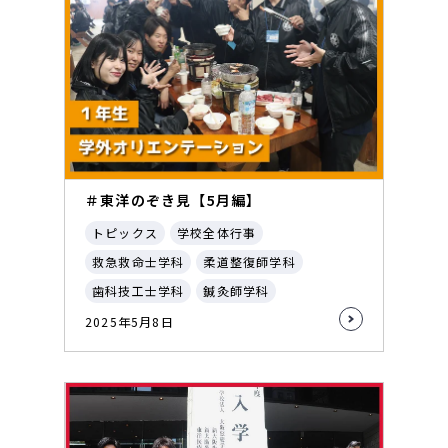
＃東洋のぞき見【5月編】
トピックス
学校全体行事
救急救命士学科
柔道整復師学科
歯科技工士学科
鍼灸師学科
2025年5月8日