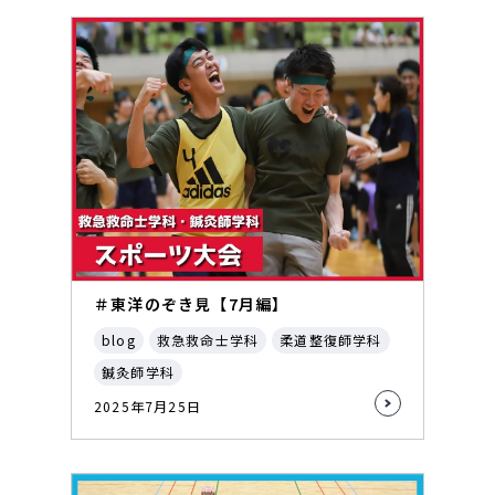
＃東洋のぞき見【7月編】
blog
救急救命士学科
柔道整復師学科
鍼灸師学科
2025年7月25日