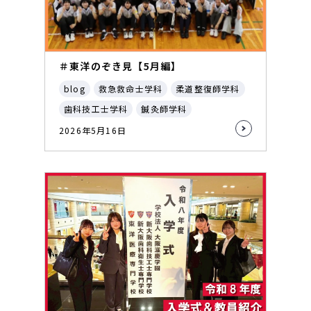
＃東洋のぞき見【5月編】
blog
救急救命士学科
柔道整復師学科
歯科技工士学科
鍼灸師学科
2026年5月16日