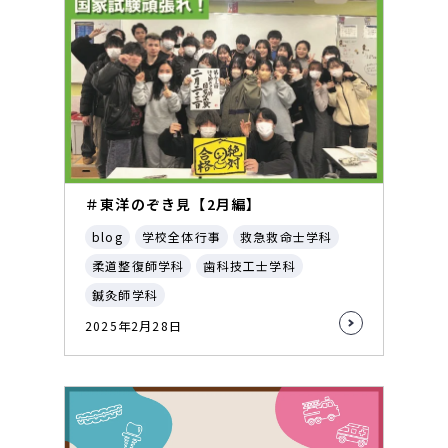
＃東洋のぞき見【2月編】
blog
学校全体行事
救急救命士学科
柔道整復師学科
歯科技工士学科
鍼灸師学科
2025年2月28日