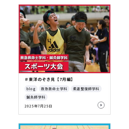
＃東洋のぞき見【7月編】
blog
救急救命士学科
柔道整復師学科
鍼灸師学科
2025年7月25日