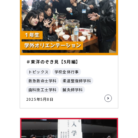
＃東洋のぞき見【5月編】
トピックス
学校全体行事
救急救命士学科
柔道整復師学科
歯科技工士学科
鍼灸師学科
2025年5月8日