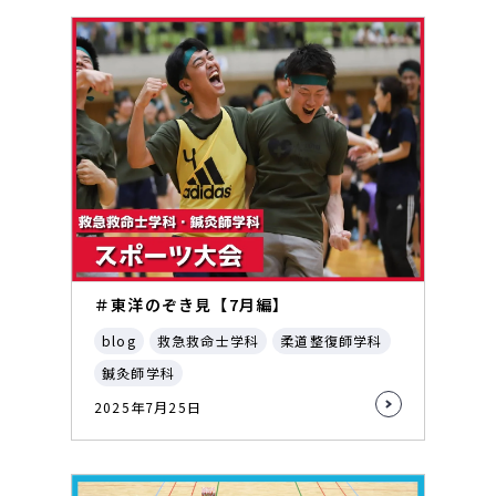
＃東洋のぞき見【7月編】
blog
救急救命士学科
柔道整復師学科
鍼灸師学科
2025年7月25日