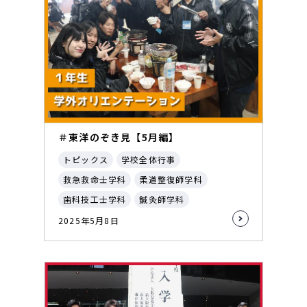
＃東洋のぞき見【5月編】
トピックス
学校全体行事
救急救命士学科
柔道整復師学科
歯科技工士学科
鍼灸師学科
2025年5月8日