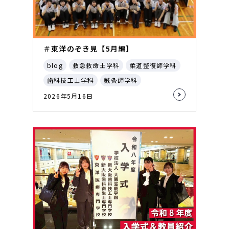
＃東洋のぞき見【5月編】
blog
救急救命士学科
柔道整復師学科
歯科技工士学科
鍼灸師学科
2026年5月16日