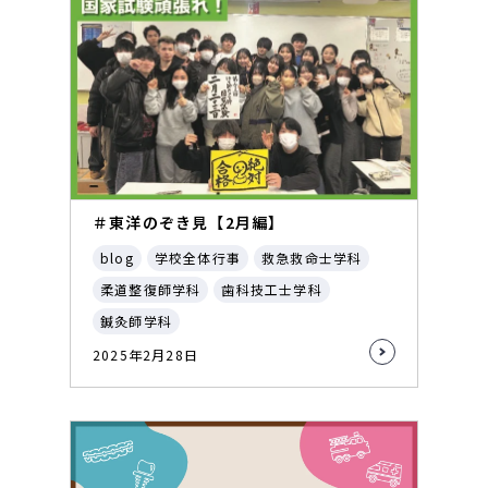
＃東洋のぞき見【2月編】
blog
学校全体行事
救急救命士学科
柔道整復師学科
歯科技工士学科
鍼灸師学科
2025年2月28日