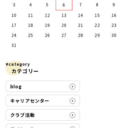
2
0
2
4
2
0
3
1
3
2
0
3
1
4
2
4
1
4
0
2
0
3
1
4
2
2
1
3
4
0
0
3
3
2
4
0
2
1
1
4
4
0
3
1
3
2
4
0
2
0
3
1
4
2
4
0
0
3
1
4
2
0
3
1
1
4
0
2
0
3
1
4
2
2
1
3
1
4
0
2
0
3
4
0
3
1
3
2
4
0
2
1
4
3
4
5
7
8
9
6
9
7
9
5
5
1
9
7
0
5
8
0
6
6
9
5
7
0
5
8
1
6
9
1
8
1
7
9
5
7
0
6
8
1
6
9
9
8
0
6
1
7
5
7
0
0
6
9
1
7
9
5
8
6
8
1
1
7
0
5
8
0
6
9
1
7
5
6
9
5
7
0
5
8
1
6
9
1
7
7
0
6
8
1
6
9
5
7
0
5
8
8
1
7
9
5
7
0
6
8
1
6
9
9
5
8
0
6
8
1
7
9
5
7
0
1
7
0
5
8
0
6
9
1
7
9
5
5
8
1
10
11
12
13
14
15
16
6
4
6
2
2
8
6
4
7
2
5
7
3
3
6
2
4
7
2
5
8
3
6
8
5
8
4
6
2
4
7
3
5
8
3
6
6
5
7
3
8
4
2
4
7
7
3
6
8
4
6
2
5
3
5
8
8
4
7
2
5
7
3
6
8
4
2
3
6
2
4
7
2
5
8
3
6
8
4
4
7
3
5
8
3
6
2
4
7
2
5
5
8
4
6
2
4
7
3
5
8
3
6
6
2
5
7
3
5
8
4
6
2
4
7
8
4
7
2
5
7
3
6
8
4
6
2
2
5
8
17
18
19
20
21
22
23
1
9
1
9
0
9
9
0
1
9
0
0
0
1
9
0
1
9
0
1
9
0
1
9
9
9
0
1
0
0
9
9
1
9
0
0
9
0
1
9
1
9
0
1
9
24
25
26
27
28
29
30
31
#category
カテゴリー
blog
キャリアセンター
クラブ活動