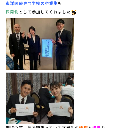
東洋医療専門学校の卒業生
も
採用側
として参加してくれました
現場の第一線で頑張っている卒業生の
活躍
と
成長
を