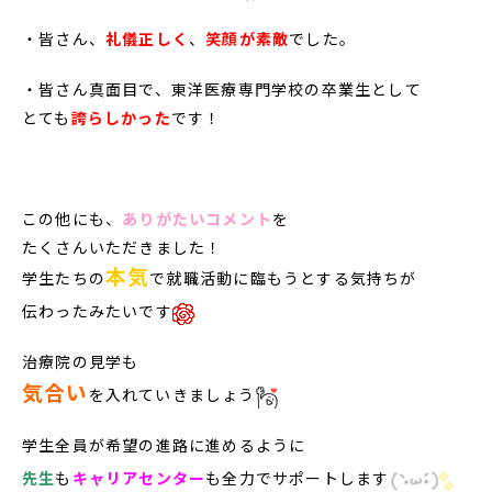
・皆さん、
礼儀正しく
、
笑顔が素敵
でした。
・皆さん真面目で、東洋医療専門学校の卒業生として
とても
誇らしかった
です！
この他にも、
ありがたいコメント
を
たくさんいただきました！
本気
学生たちの
で就職活動に臨もうとする気持ちが
伝わったみたいです
治療院の見学も
気合い
を入れていきましょう
学生全員が希望の進路に進めるように
先生
も
キャリアセンター
も全力でサポートします