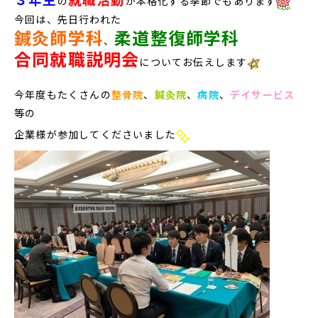
の
が本格化する季節でもあります
今回は、先日行われた
鍼灸師学科
柔道整復師学科
、
合同就職説明会
についてお伝えします
今年度もたくさんの
整骨院
、
鍼灸院
、
病院
、
デイサービス
等の
企業様が参加してくださいました