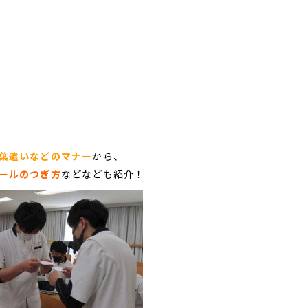
葉遣いなどのマナー
から、
ールのつぎ方
などなども紹介！