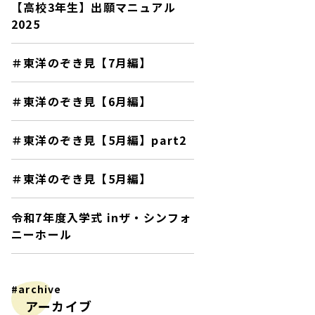
【高校3年生】出願マニュアル
2025
＃東洋のぞき見【7月編】
＃東洋のぞき見【6月編】
＃東洋のぞき見【5月編】part2
＃東洋のぞき見【5月編】
令和7年度入学式 inザ・シンフォ
ニーホール
#archive
アーカイブ