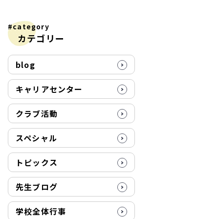
#category
カテゴリー
blog
キャリアセンター
クラブ活動
スペシャル
トピックス
先生ブログ
学校全体行事