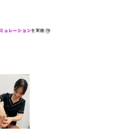
ミュレーション
を実施