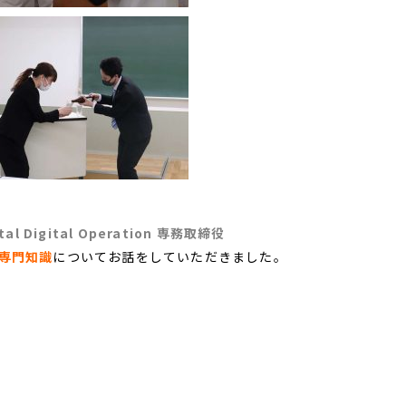
Digital Operation 専務取締役
専門知識
についてお話をしていただきました。