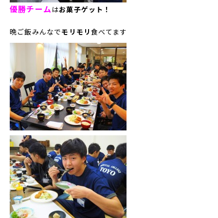
優勝チーム
は
お菓子ゲット！
晩ご飯みんなで
モリモリ
食べてます