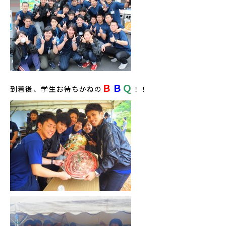
Ｂ
Ｂ
Ｑ
到着後、学生お待ちかねの
！！