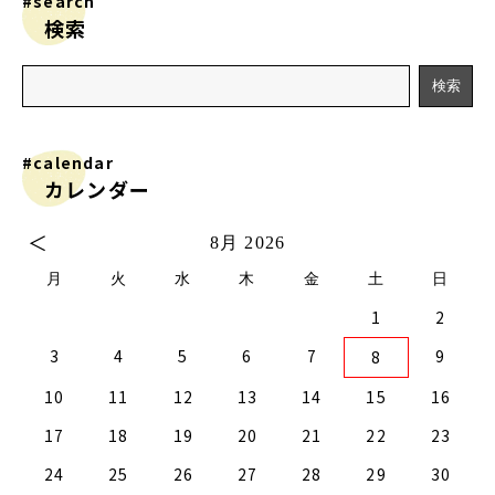
#search
検索
#calendar
カレンダー
＜
8月 2026
月
火
水
木
金
土
日
1
2
2
0
2
4
2
0
3
1
3
2
0
3
1
4
2
4
1
4
0
2
0
3
1
4
2
2
1
3
4
0
0
3
3
2
4
0
2
1
1
4
4
0
3
1
3
2
4
0
2
0
3
1
4
2
4
0
0
3
1
4
2
0
3
1
1
4
0
2
0
3
1
4
2
2
1
3
1
4
0
2
0
3
4
0
3
1
3
2
4
0
2
1
4
3
4
5
6
7
9
8
9
7
9
5
5
1
9
7
0
5
8
0
6
6
9
5
7
0
5
8
1
6
9
1
8
1
7
9
5
7
0
6
8
1
6
9
9
8
0
6
1
7
5
7
0
0
6
9
1
7
9
5
8
6
8
1
1
7
0
5
8
0
6
9
1
7
5
6
9
5
7
0
5
8
1
6
9
1
7
7
0
6
8
1
6
9
5
7
0
5
8
8
1
7
9
5
7
0
6
8
1
6
9
9
5
8
0
6
8
1
7
9
5
7
0
1
7
0
5
8
0
6
9
1
7
9
5
5
8
1
10
11
12
13
14
15
16
6
4
6
2
2
8
6
4
7
2
5
7
3
3
6
2
4
7
2
5
8
3
6
8
5
8
4
6
2
4
7
3
5
8
3
6
6
5
7
3
8
4
2
4
7
7
3
6
8
4
6
2
5
3
5
8
8
4
7
2
5
7
3
6
8
4
2
3
6
2
4
7
2
5
8
3
6
8
4
4
7
3
5
8
3
6
2
4
7
2
5
5
8
4
6
2
4
7
3
5
8
3
6
6
2
5
7
3
5
8
4
6
2
4
7
8
4
7
2
5
7
3
6
8
4
6
2
2
5
8
17
18
19
20
21
22
23
1
9
1
9
0
9
9
0
1
9
0
0
0
1
9
0
1
9
0
1
9
0
1
9
9
9
0
1
0
0
9
9
1
9
0
0
9
0
1
9
1
9
0
1
9
24
25
26
27
28
29
30