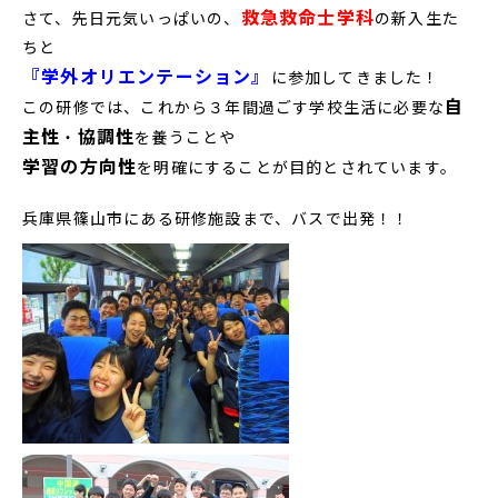
救急救命士学科
さて、先日元気いっぱいの、
の新入生た
ちと
『学外オリエンテーション』
に参加してきました！
自
この研修では、これから３年間過ごす学校生活に必要な
主性
協調性
・
を養うことや
学習の方向性
を明確にすることが目的とされています。
兵庫県篠山市にある研修施設まで、バスで出発！！