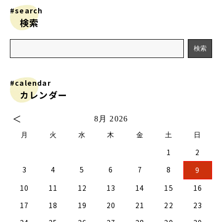
#search
検索
#calendar
カレンダー
＜
8月 2026
月
火
水
木
金
土
日
1
2
2
0
2
4
2
0
3
1
3
2
0
3
1
4
2
4
1
4
0
2
0
3
1
4
2
2
1
3
4
0
0
3
3
2
4
0
2
1
1
4
4
0
3
1
3
2
4
0
2
0
3
1
4
2
4
0
0
3
1
4
2
0
3
1
1
4
0
2
0
3
1
4
2
2
1
3
1
4
0
2
0
3
4
0
3
1
3
2
4
0
2
1
4
3
4
5
6
7
8
9
9
7
9
5
5
1
9
7
0
5
8
0
6
6
9
5
7
0
5
8
1
6
9
1
8
1
7
9
5
7
0
6
8
1
6
9
9
8
0
6
1
7
5
7
0
0
6
9
1
7
9
5
8
6
8
1
1
7
0
5
8
0
6
9
1
7
5
6
9
5
7
0
5
8
1
6
9
1
7
7
0
6
8
1
6
9
5
7
0
5
8
8
1
7
9
5
7
0
6
8
1
6
9
9
5
8
0
6
8
1
7
9
5
7
0
1
7
0
5
8
0
6
9
1
7
9
5
5
8
1
10
11
12
13
14
15
16
6
4
6
2
2
8
6
4
7
2
5
7
3
3
6
2
4
7
2
5
8
3
6
8
5
8
4
6
2
4
7
3
5
8
3
6
6
5
7
3
8
4
2
4
7
7
3
6
8
4
6
2
5
3
5
8
8
4
7
2
5
7
3
6
8
4
2
3
6
2
4
7
2
5
8
3
6
8
4
4
7
3
5
8
3
6
2
4
7
2
5
5
8
4
6
2
4
7
3
5
8
3
6
6
2
5
7
3
5
8
4
6
2
4
7
8
4
7
2
5
7
3
6
8
4
6
2
2
5
8
17
18
19
20
21
22
23
1
9
1
9
0
9
9
0
1
9
0
0
0
1
9
0
1
9
0
1
9
0
1
9
9
9
0
1
0
0
9
9
1
9
0
0
9
0
1
9
1
9
0
1
9