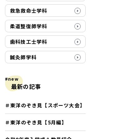
救急救命士学科
柔道整復師学科
歯科技工士学科
鍼灸師学科
#new
最新の記事
＃東洋のぞき見【スポーツ大会】
＃東洋のぞき見【5月編】