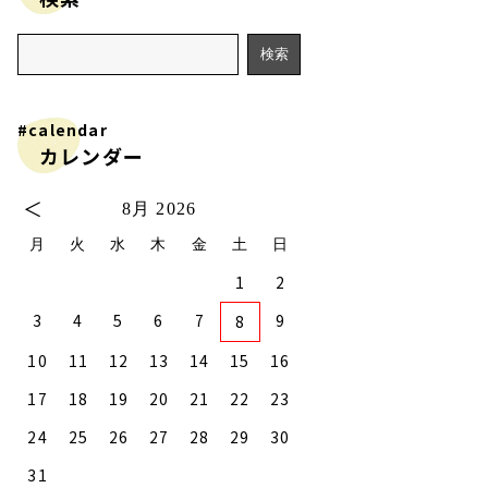
#calendar
カレンダー
＜
8月 2026
月
火
水
木
金
土
日
5
3
5
1
1
7
5
3
6
1
4
6
2
2
5
1
3
6
1
4
7
2
5
7
4
7
3
5
1
3
6
2
4
7
2
5
5
4
6
2
7
3
1
3
6
6
2
5
7
3
5
1
4
2
4
7
7
3
6
1
4
6
2
5
7
3
1
2
5
1
3
6
1
4
7
2
5
7
3
3
6
2
4
7
2
5
1
3
6
1
4
4
7
3
5
1
3
6
2
4
7
2
5
5
1
4
6
2
4
7
3
5
1
3
6
7
3
6
1
4
6
2
5
7
3
5
1
1
4
7
1
2
2
0
2
4
2
0
3
1
3
2
0
3
1
4
2
4
1
4
0
2
0
3
1
4
2
2
1
3
4
0
0
3
3
2
4
0
2
1
1
4
4
0
3
1
3
2
4
0
2
0
3
1
4
2
4
0
0
3
1
4
2
0
3
1
1
4
0
2
0
3
1
4
2
2
1
3
1
4
0
2
0
3
4
0
3
1
3
2
4
0
2
1
4
8
8
8
9
9
8
8
9
8
9
9
9
8
9
8
9
8
9
8
9
8
8
9
9
9
8
8
8
9
9
8
9
8
8
9
8
8
3
4
5
6
7
9
8
9
7
9
5
5
1
9
7
0
5
8
0
6
6
9
5
7
0
5
8
1
6
9
1
8
1
7
9
5
7
0
6
8
1
6
9
9
8
0
6
1
7
5
7
0
0
6
9
1
7
9
5
8
6
8
1
1
7
0
5
8
0
6
9
1
7
5
6
9
5
7
0
5
8
1
6
9
1
7
7
0
6
8
1
6
9
5
7
0
5
8
8
1
7
9
5
7
0
6
8
1
6
9
9
5
8
0
6
8
1
7
9
5
7
0
1
7
0
5
8
0
6
9
1
7
9
5
5
8
1
10
11
12
13
14
15
16
6
4
6
2
2
8
6
4
7
2
5
7
3
3
6
2
4
7
2
5
8
3
6
8
5
8
4
6
2
4
7
3
5
8
3
6
6
5
7
3
8
4
2
4
7
7
3
6
8
4
6
2
5
3
5
8
8
4
7
2
5
7
3
6
8
4
2
3
6
2
4
7
2
5
8
3
6
8
4
4
7
3
5
8
3
6
2
4
7
2
5
5
8
4
6
2
4
7
3
5
8
3
6
6
2
5
7
3
5
8
4
6
2
4
7
8
4
7
2
5
7
3
6
8
4
6
2
2
5
8
17
18
19
20
21
22
23
1
9
1
9
0
9
9
0
1
9
0
0
0
1
9
0
1
9
0
1
9
0
1
9
9
9
0
1
0
0
9
9
1
9
0
0
9
0
1
9
1
9
0
1
9
24
25
26
27
28
29
30
31