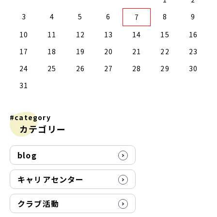
2
0
2
4
2
0
3
1
3
2
0
3
1
4
2
4
1
4
0
2
0
3
1
4
2
2
1
3
4
0
0
3
3
2
4
0
2
1
1
4
4
0
3
1
3
2
4
0
2
0
3
1
4
2
4
0
0
3
1
4
2
0
3
1
1
4
0
2
0
3
1
4
2
2
1
3
1
4
0
2
0
3
4
0
3
1
3
2
4
0
2
1
4
3
4
5
6
8
9
7
9
7
9
5
5
1
9
7
0
5
8
0
6
6
9
5
7
0
5
8
1
6
9
1
8
1
7
9
5
7
0
6
8
1
6
9
9
8
0
6
1
7
5
7
0
0
6
9
1
7
9
5
8
6
8
1
1
7
0
5
8
0
6
9
1
7
5
6
9
5
7
0
5
8
1
6
9
1
7
7
0
6
8
1
6
9
5
7
0
5
8
8
1
7
9
5
7
0
6
8
1
6
9
9
5
8
0
6
8
1
7
9
5
7
0
1
7
0
5
8
0
6
9
1
7
9
5
5
8
1
10
11
12
13
14
15
16
6
4
6
2
2
8
6
4
7
2
5
7
3
3
6
2
4
7
2
5
8
3
6
8
5
8
4
6
2
4
7
3
5
8
3
6
6
5
7
3
8
4
2
4
7
7
3
6
8
4
6
2
5
3
5
8
8
4
7
2
5
7
3
6
8
4
2
3
6
2
4
7
2
5
8
3
6
8
4
4
7
3
5
8
3
6
2
4
7
2
5
5
8
4
6
2
4
7
3
5
8
3
6
6
2
5
7
3
5
8
4
6
2
4
7
8
4
7
2
5
7
3
6
8
4
6
2
2
5
8
17
18
19
20
21
22
23
1
9
1
9
0
9
9
0
1
9
0
0
0
1
9
0
1
9
0
1
9
0
1
9
9
9
0
1
0
0
9
9
1
9
0
0
9
0
1
9
1
9
0
1
9
24
25
26
27
28
29
30
31
#category
カテゴリー
blog
キャリアセンター
クラブ活動