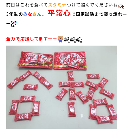
前日はこれを食べて
スタミナ
つけて臨んでくださいね
平常心
3
年生の
み
な
さ
ん
、
で
国家試験まで突っ走れー
ー
全力で応援してますーー