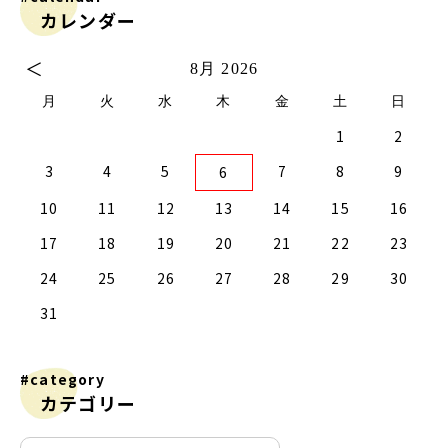
カレンダー
＜
8月 2026
月
火
水
木
金
土
日
1
2
2
0
2
4
2
0
3
1
3
2
0
3
1
4
2
4
1
4
0
2
0
3
1
4
2
2
1
3
4
0
0
3
3
2
4
0
2
1
1
4
4
0
3
1
3
2
4
0
2
0
3
1
4
2
4
0
0
3
1
4
2
0
3
1
1
4
0
2
0
3
1
4
2
2
1
3
1
4
0
2
0
3
4
0
3
1
3
2
4
0
2
1
4
3
4
5
7
8
9
6
9
7
9
5
5
1
9
7
0
5
8
0
6
6
9
5
7
0
5
8
1
6
9
1
8
1
7
9
5
7
0
6
8
1
6
9
9
8
0
6
1
7
5
7
0
0
6
9
1
7
9
5
8
6
8
1
1
7
0
5
8
0
6
9
1
7
5
6
9
5
7
0
5
8
1
6
9
1
7
7
0
6
8
1
6
9
5
7
0
5
8
8
1
7
9
5
7
0
6
8
1
6
9
9
5
8
0
6
8
1
7
9
5
7
0
1
7
0
5
8
0
6
9
1
7
9
5
5
8
1
10
11
12
13
14
15
16
6
4
6
2
2
8
6
4
7
2
5
7
3
3
6
2
4
7
2
5
8
3
6
8
5
8
4
6
2
4
7
3
5
8
3
6
6
5
7
3
8
4
2
4
7
7
3
6
8
4
6
2
5
3
5
8
8
4
7
2
5
7
3
6
8
4
2
3
6
2
4
7
2
5
8
3
6
8
4
4
7
3
5
8
3
6
2
4
7
2
5
5
8
4
6
2
4
7
3
5
8
3
6
6
2
5
7
3
5
8
4
6
2
4
7
8
4
7
2
5
7
3
6
8
4
6
2
2
5
8
17
18
19
20
21
22
23
1
9
1
9
0
9
9
0
1
9
0
0
0
1
9
0
1
9
0
1
9
0
1
9
9
9
0
1
0
0
9
9
1
9
0
0
9
0
1
9
1
9
0
1
9
24
25
26
27
28
29
30
31
#category
カテゴリー