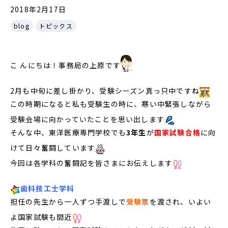
2018年2月17日
blog
トピックス
こ んにちは！事務局の上原です
2月も中旬に差し掛かり、受験シーズン真っ只中ですね
この時期になると私も受験生の時に、寒い中緊張しながら
受験会場に向かっていたことを思い出します
そんな中、東洋医療専門学校でも
3年生
が
国家試験合格
に向
けて日々奮闘しています
今回は各学科の奮闘記を皆さまにお伝えします
歯科技工士学科
担任の先生から一人ずつ手渡しで
受験票
を渡され、いよい
よ国家試験も間近