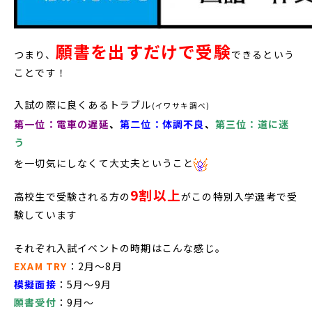
願書を出すだけで受験
つまり、
できるという
ことです！
入試の際に良くあるトラブル
(イワサキ調べ)
第一位：電車の遅延
、
第二位：体調不良
、
第三位：道に迷
う
を一切気にしなくて大丈夫ということ
9割以上
高校生で受験される方の
がこの特別入学選考で受
験しています
それぞれ入試イベントの時期はこんな感じ。
EXAM TRY
：2月～8月
模擬面接
：5月～9月
願書受付
：9月～