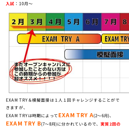
入試
：10月～
EXAM TRY＆模擬面接は１人１回チャレンジすることがで
きますが、
EXAM TRY A
EXAM TRYは時期によって
、
(2～6月)
EXAM TRY B
に分かれているので、
実質2回の
(7～8月)