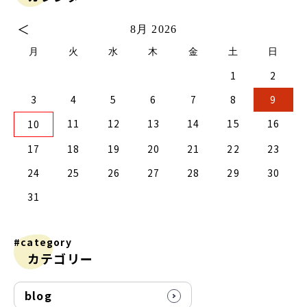
＜
8月 2026
月
火
水
木
金
土
日
1
2
2
0
2
4
2
0
3
1
3
2
0
3
1
4
2
4
1
4
0
2
0
3
1
4
2
2
1
3
4
0
0
3
3
2
4
0
2
1
1
4
4
0
3
1
3
2
4
0
2
0
3
1
4
2
4
0
0
3
1
4
2
0
3
1
1
4
0
2
0
3
1
4
2
2
1
3
1
4
0
2
0
3
4
0
3
1
3
2
4
0
2
1
4
3
4
5
6
7
8
9
9
7
9
5
5
1
9
7
0
5
8
0
6
6
9
5
7
0
5
8
1
6
9
1
8
1
7
9
5
7
0
6
8
1
6
9
9
8
0
6
1
7
5
7
0
0
6
9
1
7
9
5
8
6
8
1
1
7
0
5
8
0
6
9
1
7
5
6
9
5
7
0
5
8
1
6
9
1
7
7
0
6
8
1
6
9
5
7
0
5
8
8
1
7
9
5
7
0
6
8
1
6
9
9
5
8
0
6
8
1
7
9
5
7
0
1
7
0
5
8
0
6
9
1
7
9
5
5
8
1
11
12
13
14
15
16
10
6
4
6
2
2
8
6
4
7
2
5
7
3
3
6
2
4
7
2
5
8
3
6
8
5
8
4
6
2
4
7
3
5
8
3
6
6
5
7
3
8
4
2
4
7
7
3
6
8
4
6
2
5
3
5
8
8
4
7
2
5
7
3
6
8
4
2
3
6
2
4
7
2
5
8
3
6
8
4
4
7
3
5
8
3
6
2
4
7
2
5
5
8
4
6
2
4
7
3
5
8
3
6
6
2
5
7
3
5
8
4
6
2
4
7
8
4
7
2
5
7
3
6
8
4
6
2
2
5
8
17
18
19
20
21
22
23
1
9
1
9
0
9
9
0
1
9
0
0
0
1
9
0
1
9
0
1
9
0
1
9
9
9
0
1
0
0
9
9
1
9
0
0
9
0
1
9
1
9
0
1
9
24
25
26
27
28
29
30
31
#category
カテゴリー
blog