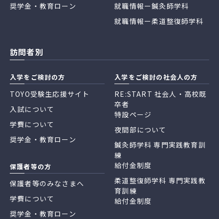
奨学金・教育ローン
就職情報ー鍼灸師学科
就職情報ー柔道整復師学科
訪問者別
入学をご検討の方
入学をご検討の社会人の方
TOYO受験生応援サイト
RE:START 社会人・高校既
卒者
入試について
特設ページ
学費について
夜間部について
奨学金・教育ローン
鍼灸師学科 専門実践教育訓
練
給付金制度
保護者等の方
柔道整復師学科 専門実践教
保護者等のみなさまへ
育訓練
学費について
給付金制度
奨学金・教育ローン