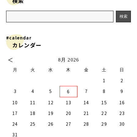
検索
#calendar
カレンダー
＜
8月 2026
月
火
水
木
金
土
日
1
2
2
0
2
4
2
0
3
1
3
2
0
3
1
4
2
4
1
4
0
2
0
3
1
4
2
2
1
3
4
0
0
3
3
2
4
0
2
1
1
4
4
0
3
1
3
2
4
0
2
0
3
1
4
2
4
0
0
3
1
4
2
0
3
1
1
4
0
2
0
3
1
4
2
2
1
3
1
4
0
2
0
3
4
0
3
1
3
2
4
0
2
1
4
3
4
5
7
8
9
6
9
7
9
5
5
1
9
7
0
5
8
0
6
6
9
5
7
0
5
8
1
6
9
1
8
1
7
9
5
7
0
6
8
1
6
9
9
8
0
6
1
7
5
7
0
0
6
9
1
7
9
5
8
6
8
1
1
7
0
5
8
0
6
9
1
7
5
6
9
5
7
0
5
8
1
6
9
1
7
7
0
6
8
1
6
9
5
7
0
5
8
8
1
7
9
5
7
0
6
8
1
6
9
9
5
8
0
6
8
1
7
9
5
7
0
1
7
0
5
8
0
6
9
1
7
9
5
5
8
1
10
11
12
13
14
15
16
6
4
6
2
2
8
6
4
7
2
5
7
3
3
6
2
4
7
2
5
8
3
6
8
5
8
4
6
2
4
7
3
5
8
3
6
6
5
7
3
8
4
2
4
7
7
3
6
8
4
6
2
5
3
5
8
8
4
7
2
5
7
3
6
8
4
2
3
6
2
4
7
2
5
8
3
6
8
4
4
7
3
5
8
3
6
2
4
7
2
5
5
8
4
6
2
4
7
3
5
8
3
6
6
2
5
7
3
5
8
4
6
2
4
7
8
4
7
2
5
7
3
6
8
4
6
2
2
5
8
17
18
19
20
21
22
23
1
9
1
9
0
9
9
0
1
9
0
0
0
1
9
0
1
9
0
1
9
0
1
9
9
9
0
1
0
0
9
9
1
9
0
0
9
0
1
9
1
9
0
1
9
24
25
26
27
28
29
30
31