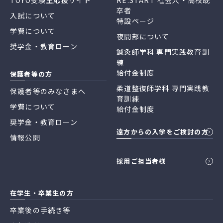
TOYO受験生応援サイト
RE:START 社会人・高校既
卒者
入試について
特設ページ
学費について
夜間部について
奨学金・教育ローン
鍼灸師学科 専門実践教育訓
練
給付金制度
保護者等の方
柔道整復師学科 専門実践教
保護者等のみなさまへ
育訓練
学費について
給付金制度
奨学金・教育ローン
遠方からの入学をご検討の方
情報公開
採用ご担当者様
在学生・卒業生の方
卒業後の手続き等