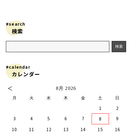
#search
検索
#calendar
カレンダー
＜
8月 2026
月
火
水
木
金
土
日
1
2
2
0
2
4
2
0
3
1
3
2
0
3
1
4
2
4
1
4
0
2
0
3
1
4
2
2
1
3
4
0
0
3
3
2
4
0
2
1
1
4
4
0
3
1
3
2
4
0
2
0
3
1
4
2
4
0
0
3
1
4
2
0
3
1
1
4
0
2
0
3
1
4
2
2
1
3
1
4
0
2
0
3
4
0
3
1
3
2
4
0
2
1
4
3
4
5
6
7
9
8
9
7
9
5
5
1
9
7
0
5
8
0
6
6
9
5
7
0
5
8
1
6
9
1
8
1
7
9
5
7
0
6
8
1
6
9
9
8
0
6
1
7
5
7
0
0
6
9
1
7
9
5
8
6
8
1
1
7
0
5
8
0
6
9
1
7
5
6
9
5
7
0
5
8
1
6
9
1
7
7
0
6
8
1
6
9
5
7
0
5
8
8
1
7
9
5
7
0
6
8
1
6
9
9
5
8
0
6
8
1
7
9
5
7
0
1
7
0
5
8
0
6
9
1
7
9
5
5
8
1
10
11
12
13
14
15
16