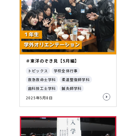
＃東洋のぞき見【5月編】
トピックス
学校全体行事
救急救命士学科
柔道整復師学科
歯科技工士学科
鍼灸師学科
2025年5月8日