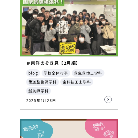
＃東洋のぞき見【2月編】
blog
学校全体行事
救急救命士学科
柔道整復師学科
歯科技工士学科
鍼灸師学科
2025年2月28日