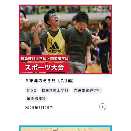
＃東洋のぞき見【7月編】
blog
救急救命士学科
柔道整復師学科
鍼灸師学科
2025年7月25日