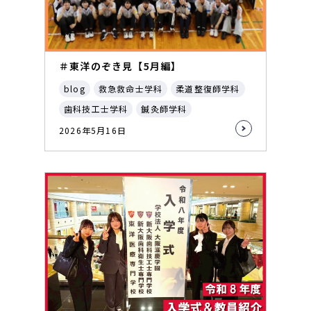
＃東洋のぞき見【5月編】
blog
救急救命士学科
柔道整復師学科
歯科技工士学科
鍼灸師学科
2026年5月16日