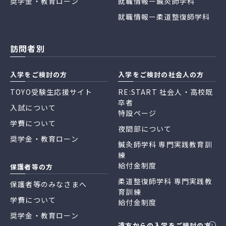
奨学金・教育ローン
就職情報ー鍼灸師学科
就職情報ー柔道整復師学科
訪問者別
入学をご検討の方
入学をご検討の社会人の方
TOYO受験生応援サイト
RE:START 社会人・高校既
卒者
入試について
特設ページ
学費について
夜間部について
奨学金・教育ローン
鍼灸師学科 専門実践教育訓
練
給付金制度
保護者等の方
柔道整復師学科 専門実践教
保護者等のみなさまへ
育訓練
学費について
給付金制度
奨学金・教育ローン
遠方からの入学をご検討の方