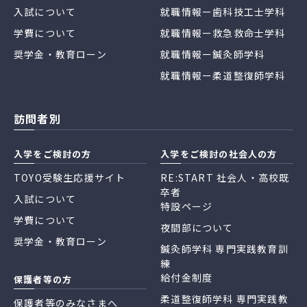
入試について
就職情報ー歯科技工士学科
学費について
就職情報ー救急救命士学科
奨学金・教育ローン
就職情報ー鍼灸師学科
就職情報ー柔道整復師学科
訪問者別
入学をご検討の方
入学をご検討の社会人の方
TOYO受験生応援サイト
RE:START 社会人・高校既
卒者
入試について
特設ページ
学費について
夜間部について
奨学金・教育ローン
鍼灸師学科 専門実践教育訓
練
給付金制度
保護者等の方
柔道整復師学科 専門実践教
保護者等のみなさまへ