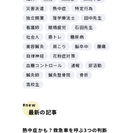
災害派遣
熱中症
特定行為
独立開業
理学療法士
田中先生
看護師
眼精疲労
石田先生
社会人
筋トレ
糖尿病
美容鍼灸
肩こり
脳卒中
腰痛
自律神経
花粉症対策
血糖コントロール
通報
部活動
鍼灸師
鍼灸整骨院
骨折
高校生
#new
最新の記事
熱中症かも？救急車を呼ぶ3つの判断