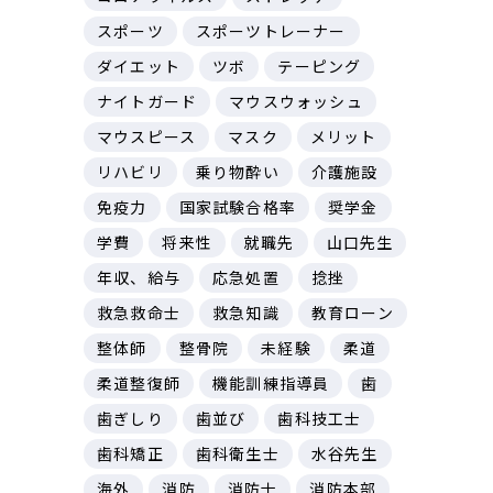
スポーツ
スポーツトレーナー
ダイエット
ツボ
テーピング
ナイトガード
マウスウォッシュ
マウスピース
マスク
メリット
リハビリ
乗り物酔い
介護施設
免疫力
国家試験合格率
奨学金
学費
将来性
就職先
山口先生
年収、給与
応急処置
捻挫
救急救命士
救急知識
教育ローン
整体師
整骨院
未経験
柔道
柔道整復師
機能訓練指導員
歯
歯ぎしり
歯並び
歯科技工士
歯科矯正
歯科衛生士
水谷先生
海外
消防
消防士
消防本部