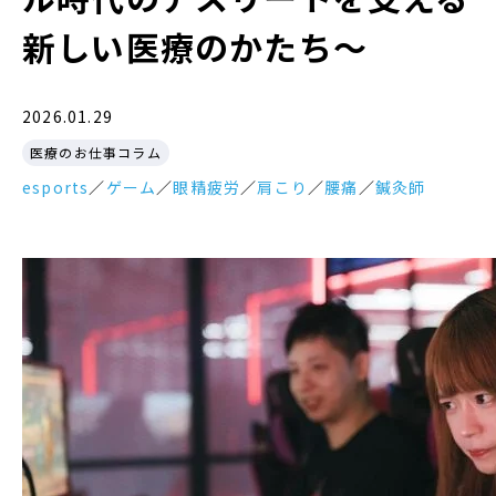
新しい医療のかたち〜
2026.01.29
医療のお仕事コラム
esports
／
ゲーム
／
眼精疲労
／
肩こり
／
腰痛
／
鍼灸師