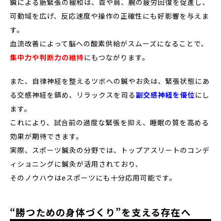
鍼による筋緊張の緩和は、首や肩、腕の疲労回復を促進し、
可動域を広げ、反応速度や操作の正確性にも好影響を与えま
す。
血流改善によって脳への酸素供給がスムーズになることで、
集中力や判断力の維持
にもつながります。
また、自律神経を整えるツボへの鍼やお灸は、緊張状態にあ
る交感神経を鎮め、リラックスを司る
副交感神経を優位
にし
ます。
これにより、試合前の過度な緊張を抑え、睡眠の質を高める
効果が期待できます。
実際、スポーツ鍼灸の分野では、トップアスリートのコンデ
ィショニングに鍼灸が活用されており、
そのノウハウはeスポーツにも十分応用可能です。
“勝つための身体づくり”を支える存在へ