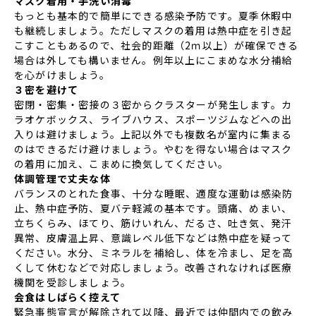
マスク着用・手洗い消毒
もっとも基本的で簡単にできる感染予防です。夏季休暇中
も継続しましょう。ただしマスクの着用は熱中症を引き起
こすこともあるので、社会的距離（2ｍ以上）が確保できる
場合は外しても構いません。例年以上にこまめな水分補給
を心がけましょう。
３密を避けて
密閉・密集・密接の３密からクラスターが発生します。カ
ラオケボックス、ライブハウス、スポーツジムなどへの出
入りは避けましょう。上記以外でも複数名が室内に集まる
のはできるだけ避けましょう。やむを得ない場合はマスク
の着用に加え、こまめに換気してください。
体調管理で丈夫な体
バランスのとれた食事、十分な睡眠、適度な運動は感染防
止、熱中症予防、夏バテ軽減の基本です。頭痛、めまい、
立ちくらみ、ほてり、筋けいれん、だるさ、吐き気、発汗
異常、皮膚温上昇、意識レベル低下などは熱中症を疑って
ください。水分、ミネラルを補給し、体を冷まし、足を高
くして休むなどで対応しましょう。改善されなければ医療
機関を受診しましょう。
会食はしばらく控えて
緊急事態宣言が解除されて以降、最近では仲間内での飲み