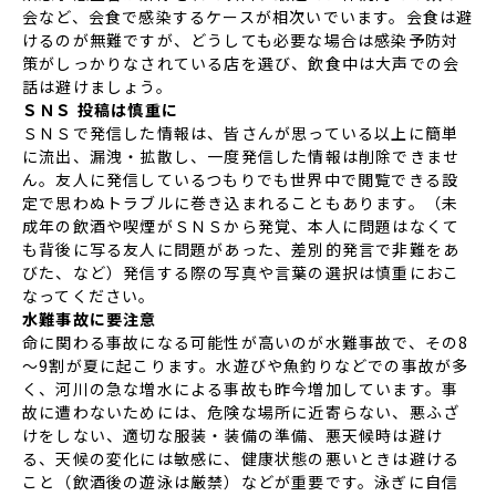
会など、会食で感染するケースが相次いでいます。会食は避
けるのが無難ですが、どうしても必要な場合は感染予防対
策がしっかりなされている店を選び、飲食中は大声での会
話は避けましょう。
ＳＮＳ 投稿は慎重に
ＳＮＳで発信した情報は、皆さんが思っている以上に簡単
に流出、漏洩・拡散し、一度発信した情報は削除できませ
ん。友人に発信しているつもりでも世界中で閲覧できる設
定で思わぬトラブルに巻き込まれることもあります。（未
成年の飲酒や喫煙がＳＮＳから発覚、本人に問題はなくて
も背後に写る友人に問題があった、差別的発言で非難をあ
びた、など）発信する際の写真や言葉の選択は慎重におこ
なってください。
水難事故に要注意
命に関わる事故になる可能性が高いのが水難事故で、その8
～9割が夏に起こります。水遊びや魚釣りなどでの事故が多
く、河川の急な増水による事故も昨今増加しています。事
故に遭わないためには、危険な場所に近寄らない、悪ふざ
けをしない、適切な服装・装備の準備、悪天候時は避け
る、天候の変化には敏感に、健康状態の悪いときは避ける
こと（飲酒後の遊泳は厳禁）などが重要です。泳ぎに自信