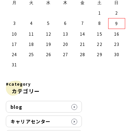
月
火
水
木
金
土
日
1
2
2
0
2
4
2
0
3
1
3
2
0
3
1
4
2
4
1
4
0
2
0
3
1
4
2
2
1
3
4
0
0
3
3
2
4
0
2
1
1
4
4
0
3
1
3
2
4
0
2
0
3
1
4
2
4
0
0
3
1
4
2
0
3
1
1
4
0
2
0
3
1
4
2
2
1
3
1
4
0
2
0
3
4
0
3
1
3
2
4
0
2
1
4
3
4
5
6
7
8
9
9
7
9
5
5
1
9
7
0
5
8
0
6
6
9
5
7
0
5
8
1
6
9
1
8
1
7
9
5
7
0
6
8
1
6
9
9
8
0
6
1
7
5
7
0
0
6
9
1
7
9
5
8
6
8
1
1
7
0
5
8
0
6
9
1
7
5
6
9
5
7
0
5
8
1
6
9
1
7
7
0
6
8
1
6
9
5
7
0
5
8
8
1
7
9
5
7
0
6
8
1
6
9
9
5
8
0
6
8
1
7
9
5
7
0
1
7
0
5
8
0
6
9
1
7
9
5
5
8
1
10
11
12
13
14
15
16
6
4
6
2
2
8
6
4
7
2
5
7
3
3
6
2
4
7
2
5
8
3
6
8
5
8
4
6
2
4
7
3
5
8
3
6
6
5
7
3
8
4
2
4
7
7
3
6
8
4
6
2
5
3
5
8
8
4
7
2
5
7
3
6
8
4
2
3
6
2
4
7
2
5
8
3
6
8
4
4
7
3
5
8
3
6
2
4
7
2
5
5
8
4
6
2
4
7
3
5
8
3
6
6
2
5
7
3
5
8
4
6
2
4
7
8
4
7
2
5
7
3
6
8
4
6
2
2
5
8
17
18
19
20
21
22
23
1
9
1
9
0
9
9
0
1
9
0
0
0
1
9
0
1
9
0
1
9
0
1
9
9
9
0
1
0
0
9
9
1
9
0
0
9
0
1
9
1
9
0
1
9
24
25
26
27
28
29
30
31
#category
カテゴリー
blog
キャリアセンター