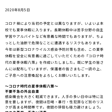
2020年8月5日
コロナ禍により当初の予定とは異なりますが、いよいよ本
校でも夏季休暇に入ります。長期休暇中は苦手分野の自主
学習やアルバイトなど有意義な時間でもありますが、ちょ
っとした油断で危険なことに遭遇するリスクもあります。
今年は新型コロナウイルス感染予防対策も含め、この夏季
休暇を安全に有意義に過ごしていただくための『コロナ時
代の夏季休暇八策』を作成いたしました。既に学生の皆さ
んには配布していますが、保護者の皆さまもご一読の上、
ご子息への注意喚起をよろしくお願いいたします。
～コロナ時代の夏季休暇八策～
不要不急の外出自粛
感染機会を大きく軽減できます。人手の多い日中は特に注
意を要しますが、夜間は恐喝・暴行・性犯罪など別のリス
クが高まる時間帯です。夜間の徘徊も極力避けましょう。