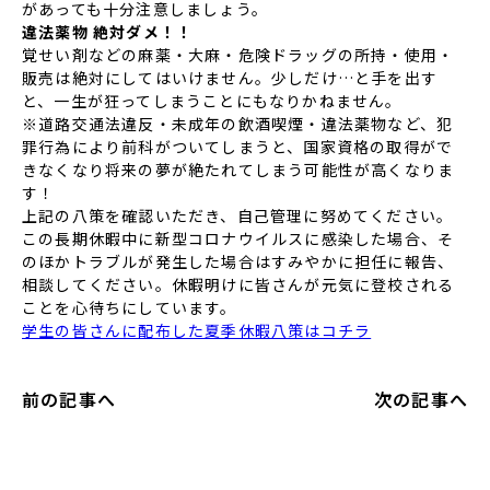
があっても十分注意しましょう。
違法薬物 絶対ダメ！！
覚せい剤などの麻薬・大麻・危険ドラッグの所持・使用・
販売は絶対にしてはいけません。少しだけ…と手を出す
と、一生が狂ってしまうことにもなりかねません。
※道路交通法違反・未成年の飲酒喫煙・違法薬物など、犯
罪行為により前科がついてしまうと、国家資格の取得がで
きなくなり将来の夢が絶たれてしまう可能性が高くなりま
す！
上記の八策を確認いただき、自己管理に努めてください。
この長期休暇中に新型コロナウイルスに感染した場合、そ
のほかトラブルが発生した場合はすみやかに担任に報告、
相談してください。休暇明けに皆さんが元気に登校される
ことを心待ちにしています。
学生の皆さんに配布した夏季休暇八策はコチラ
前の記事へ
次の記事へ