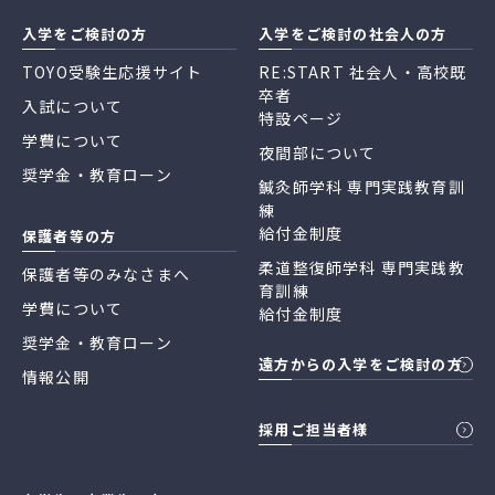
入学をご検討の方
入学をご検討の社会人の方
TOYO受験生応援サイト
RE:START 社会人・高校既
卒者
入試について
特設ページ
学費について
夜間部について
奨学金・教育ローン
鍼灸師学科 専門実践教育訓
練
給付金制度
保護者等の方
柔道整復師学科 専門実践教
保護者等のみなさまへ
育訓練
学費について
給付金制度
奨学金・教育ローン
遠方からの入学をご検討の方
情報公開
採用ご担当者様