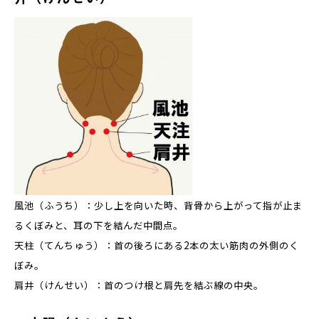
風池（ふうち）：少し上を向いた時、背骨から上がって指が止ま
るくぼみと、耳の下を結んだ中間点。
天柱（てんちゅう）：首の後ろにある2本の太い筋肉の外側のく
ぼみ。
肩井（けんせい）：首のつけ根と肩先を結ぶ線の中央。