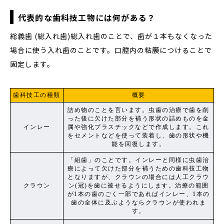
代表的な歯科技工物には何がある？
総義歯 (総入れ歯)総入れ歯のことで、歯が１本もなくなった
場合に使う入れ歯のことです。口腔内の粘膜につけることで
固定します。
歯科技工の種類
概要
詰め物のことを言います。虫歯の治療で歯を削
った後に欠けた部分を補う形状の詰めものを金
インレー
属や強化プラスチックなどで作成します。これ
をセメントなどを使って装着し、歯の形状や機
能を回復します。
「組歯」のことです。インレーと同様に虫歯治
療によって欠けた部分を補うための歯科技工物
となりますが、クラウンの場合には人工クラウ
クラウン
ン(冠)を歯に被せるようにします。治療の範囲
が1本の歯のごく一部であればインレー、1本の
歯の全体に及ぶようならクラウンが使われま
す。