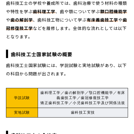
歯科技工士の学校や養成所では、歯科治療で使う材料の種類
や特性を学ぶ
歯科理工学
、歯や顎について学ぶ
額口腔機能学
や
歯の解剖学
、歯科技工物について学ぶ
有床義歯技工学
や
歯
冠修復技工学
などを履修します。全体的な流れとしては以下
となります。
歯科技工士国家試験の概要
歯科技工士国家試験には、学説試験と実地試験があり、以下
の科目から問題が出されます。
歯科理工学／歯の解剖学／顎口腔機能学／有床
学説試験
義歯技工学／歯冠修復技工学
矯正歯科技工学／小児歯科技工学及び関係法規
実地試験
歯科技工実技