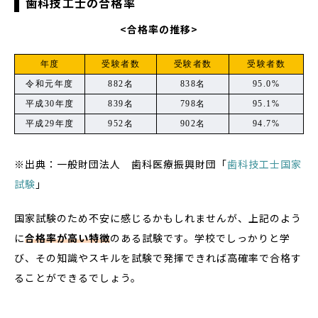
歯科技工士の合格率
<合格率の推移>
年度
受験者数
受験者数
受験者数
令和元年度
882名
838名
95.0%
平成30年度
839名
798名
95.1%
平成29年度
952名
902名
94.7%
※出典：一般財団法人 歯科医療振興財団「
歯科技工士国家
試験
」
国家試験のため不安に感じるかもしれませんが、上記のよう
に
合格率が高い特徴
のある試験です。学校でしっかりと学
び、その知識やスキルを試験で発揮できれば高確率で合格す
ることができるでしょう。