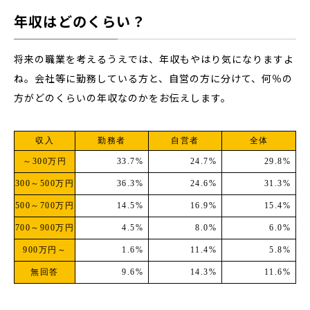
年収はどのくらい？
将来の職業を考えるうえでは、年収もやはり気になりますよ
ね。会社等に勤務している方と、自営の方に分けて、何％の
方がどのくらいの年収なのかをお伝えします。
収入
勤務者
自営者
全体
～300万円
33.7%
24.7%
29.8%
300～500万円
36.3%
24.6%
31.3%
500～700万円
14.5%
16.9%
15.4%
700～900万円
4.5%
8.0%
6.0%
900万円～
1.6%
11.4%
5.8%
無回答
9.6%
14.3%
11.6%