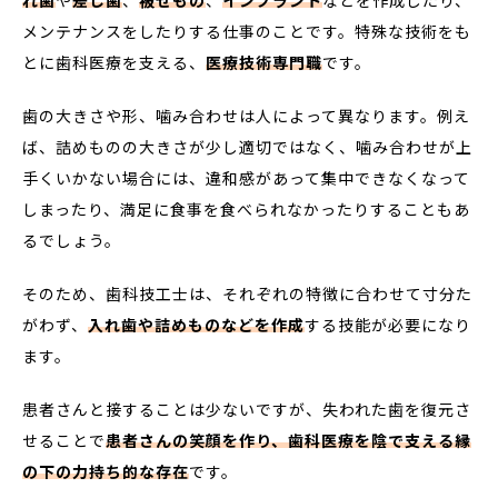
れ歯
や
差し歯
、
被せもの
、
インプラント
などを作成したり、
メンテナンスをしたりする仕事のことです。特殊な技術をも
とに歯科医療を支える、
医療技術専門職
です。
歯の大きさや形、噛み合わせは人によって異なります。例え
ば、詰めものの大きさが少し適切ではなく、噛み合わせが上
手くいかない場合には、違和感があって集中できなくなって
しまったり、満足に食事を食べられなかったりすることもあ
るでしょう。
そのため、歯科技工士は、それぞれの特徴に合わせて寸分た
がわず、
入れ歯や詰めものなどを作成
する技能が必要になり
ます。
患者さんと接することは少ないですが、失われた歯を復元さ
せることで
患者さんの笑顔を作り、歯科医療を陰で支える縁
の下の力持ち的な存在
です。