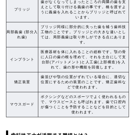
歯がなくなってしまったところの両隣の歯を支
えとして取り付ける義歯の事です。橋を渡すよ
ブリッジ
うに義歯を入れることからブリッジと呼ばれて
います。
ブリッジ同様に部分的に失った歯を補う歯科技
局部義歯 (部分入
工物のことです。ブリッジとの大きな違いとし
れ歯)
ては、局部義歯は取り外しができる点にありま
す。
医療器材を体に入れることの総称です。顎の骨
に人口の歯の根を埋めて、それを土台にして支
インプラント
台部(アバットメント)と人工歯(上部構造)を入
れて、歯の形や機能を回復します。
歯並びや顎の位置がずれている場合に、適切な
矯正装置
位置にするための装置のことです。矯正歯科な
どで使われます。
ボクシングなどのスポーツでよく使われるもの
で、マウスピースとも呼ばれます。歯で口腔内
マウスガード
が傷つくことを予防することなどを目的として
使われます。
歯科技工士が活躍する職場とは？