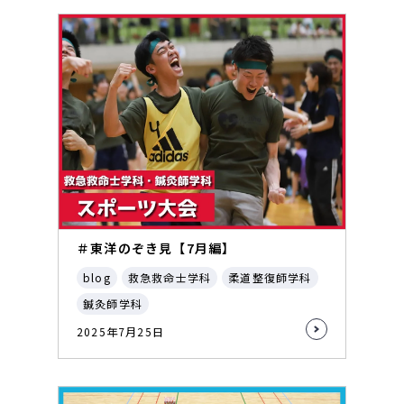
＃東洋のぞき見【7月編】
blog
救急救命士学科
柔道整復師学科
鍼灸師学科
2025年7月25日