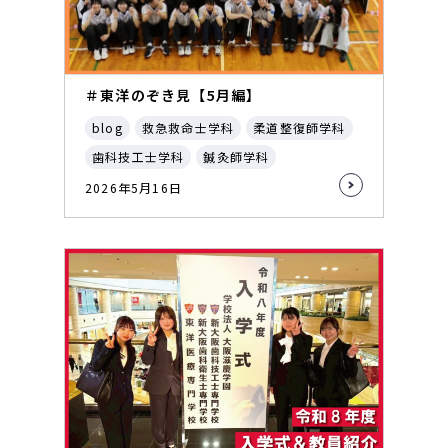
＃東洋のぞき見【5月編】
blog
救急救命士学科
柔道整復師学科
歯科技工士学科
鍼灸師学科
2026年5月16日