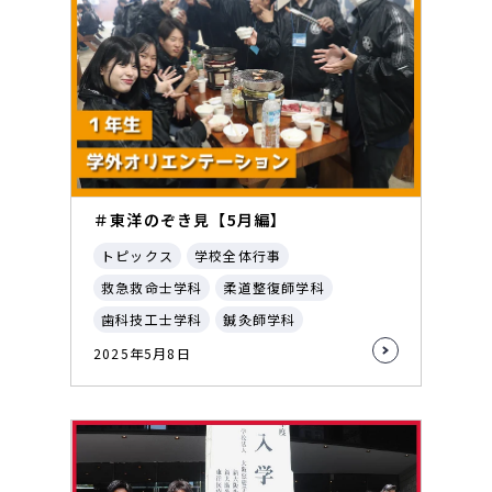
＃東洋のぞき見【5月編】
トピックス
学校全体行事
救急救命士学科
柔道整復師学科
歯科技工士学科
鍼灸師学科
2025年5月8日