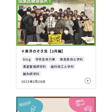
＃東洋のぞき見【2月編】
blog
学校全体行事
救急救命士学科
柔道整復師学科
歯科技工士学科
鍼灸師学科
2025年2月28日