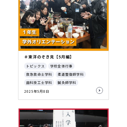
＃東洋のぞき見【5月編】
トピックス
学校全体行事
救急救命士学科
柔道整復師学科
歯科技工士学科
鍼灸師学科
2025年5月8日