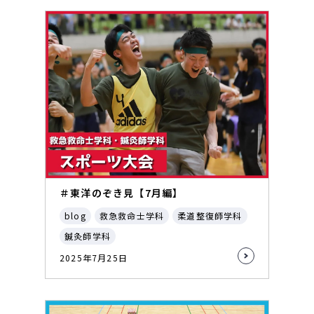
＃東洋のぞき見【7月編】
blog
救急救命士学科
柔道整復師学科
鍼灸師学科
2025年7月25日