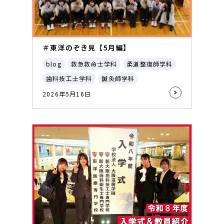
＃東洋のぞき見【5月編】
blog
救急救命士学科
柔道整復師学科
歯科技工士学科
鍼灸師学科
2026年5月16日