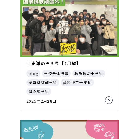
＃東洋のぞき見【2月編】
blog
学校全体行事
救急救命士学科
柔道整復師学科
歯科技工士学科
鍼灸師学科
2025年2月28日