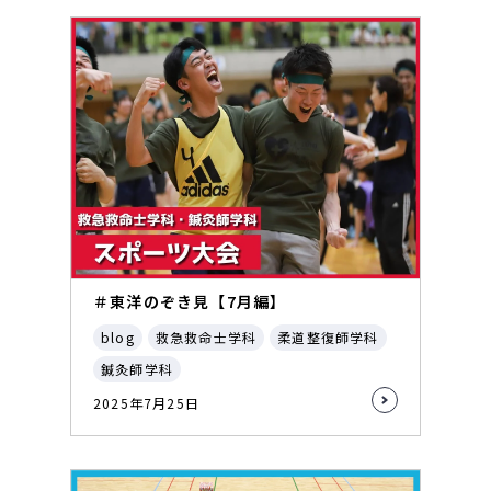
＃東洋のぞき見【7月編】
blog
救急救命士学科
柔道整復師学科
鍼灸師学科
2025年7月25日