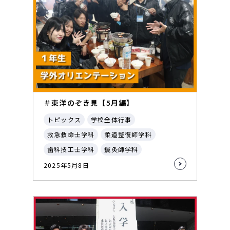
＃東洋のぞき見【5月編】
トピックス
学校全体行事
救急救命士学科
柔道整復師学科
歯科技工士学科
鍼灸師学科
2025年5月8日