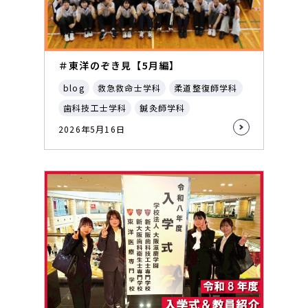
＃東洋のぞき見【5月編】
blog
救急救命士学科
柔道整復師学科
歯科技工士学科
鍼灸師学科
2026年5月16日