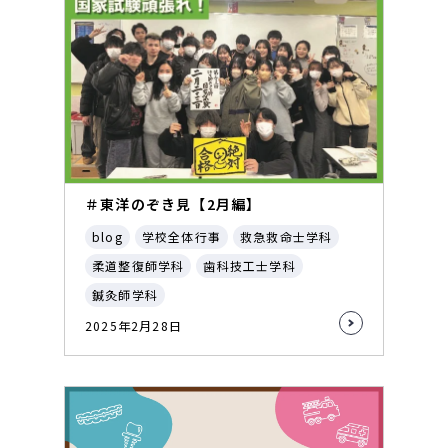
＃東洋のぞき見【2月編】
blog
学校全体行事
救急救命士学科
柔道整復師学科
歯科技工士学科
鍼灸師学科
2025年2月28日