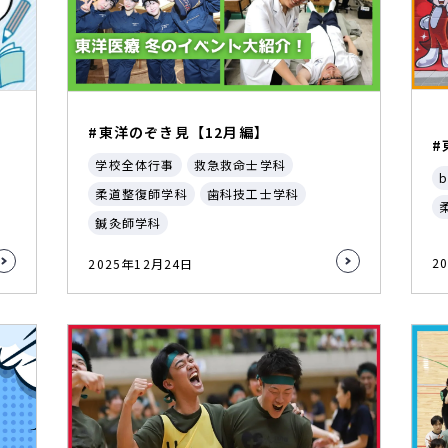
#東洋のぞき見【12月編】
#
学校全体行事
救急救命士学科
b
柔道整復師学科
歯科技工士学科
鍼灸師学科
2
2025年12月24日