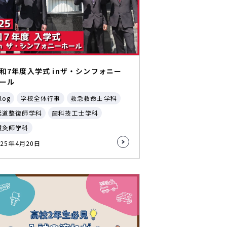
和7年度入学式 inザ・シンフォニー
ール
log
学校全体行事
救急救命士学科
柔道整復師学科
歯科技工士学科
鍼灸師学科
025年4月20日