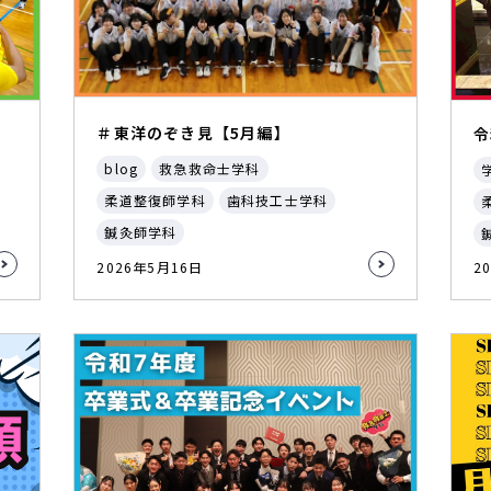
＃東洋のぞき見【5月編】
令
blog
救急救命士学科
柔道整復師学科
歯科技工士学科
鍼灸師学科
2026年5月16日
2