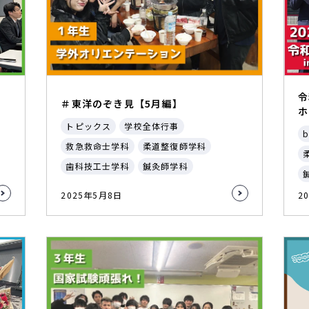
令
＃東洋のぞき見【5月編】
ホ
トピックス
学校全体行事
b
救急救命士学科
柔道整復師学科
歯科技工士学科
鍼灸師学科
2025年5月8日
2