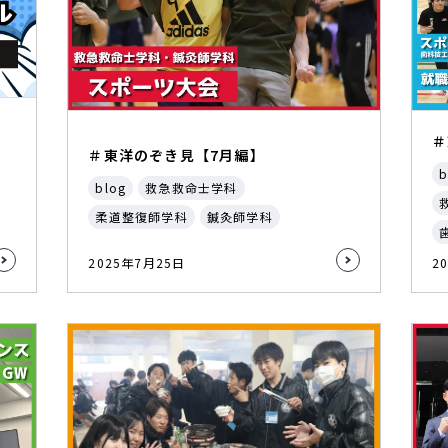
＃
＃東洋のぞき見【7月編】
b
blog
救急救命士学科
柔道整復師学科
鍼灸師学科
2025年7月25日
2