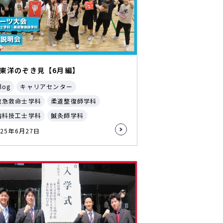
東洋のぞき見【6月編】
log
キャリアセンター
救急救命士学科
柔道整復師学科
歯科技工士学科
鍼灸師学科
025年6月27日