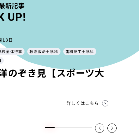
最新記事
K UP!
月13日
学校全体行事
救急救命士学科
歯科技工士学科
科
洋のぞき見【スポーツ大
詳しくはこちら