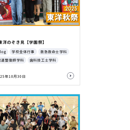
東洋のぞき見【学園祭】
log
学校全体行事
救急救命士学科
柔道整復師学科
歯科技工士学科
025年10月30日