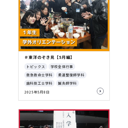
＃東洋のぞき見【5月編】
トピックス
学校全体行事
救急救命士学科
柔道整復師学科
歯科技工士学科
鍼灸師学科
2025年5月8日