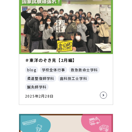
＃東洋のぞき見【2月編】
blog
学校全体行事
救急救命士学科
柔道整復師学科
歯科技工士学科
鍼灸師学科
2025年2月28日