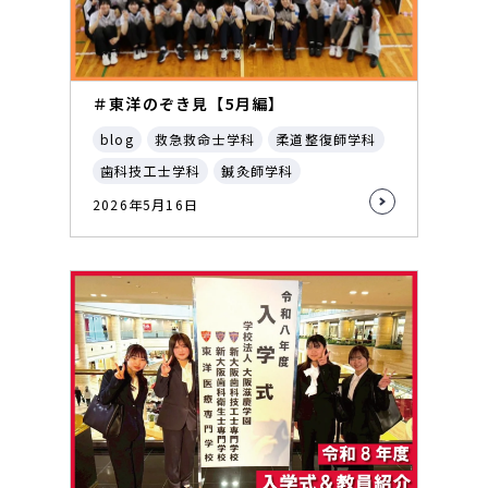
＃東洋のぞき見【5月編】
blog
救急救命士学科
柔道整復師学科
歯科技工士学科
鍼灸師学科
2026年5月16日