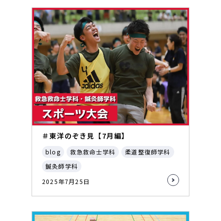
＃東洋のぞき見【7月編】
blog
救急救命士学科
柔道整復師学科
鍼灸師学科
2025年7月25日