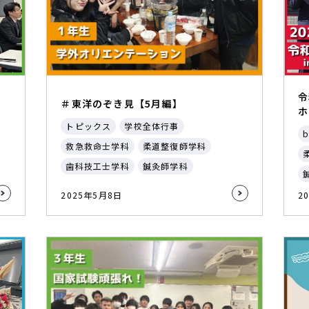
令
＃東洋のぞき見【5月編】
ホ
トピックス
学校全体行事
b
救急救命士学科
柔道整復師学科
歯科技工士学科
鍼灸師学科
2025年5月8日
2