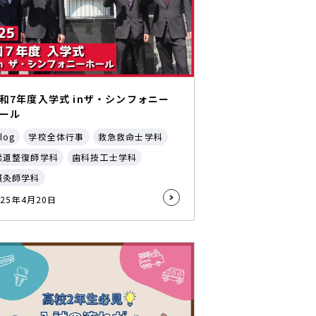
和7年度入学式 inザ・シンフォニー
ール
log
学校全体行事
救急救命士学科
柔道整復師学科
歯科技工士学科
鍼灸師学科
025年4月20日