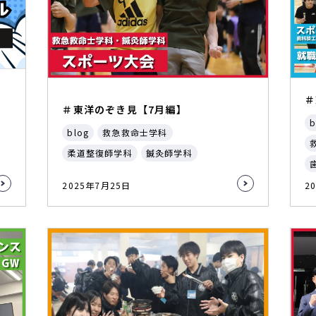
＃
＃東洋のぞき見【7月編】
b
blog
救急救命士学科
柔道整復師学科
鍼灸師学科
2025年7月25日
2