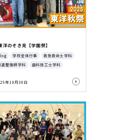
東洋のぞき見【学園祭】
log
学校全体行事
救急救命士学科
柔道整復師学科
歯科技工士学科
025年10月30日