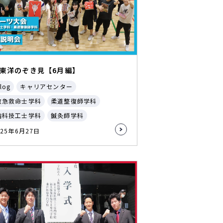
東洋のぞき見【6月編】
log
キャリアセンター
救急救命士学科
柔道整復師学科
歯科技工士学科
鍼灸師学科
025年6月27日