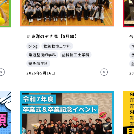
＃東洋のぞき見【5月編】
令
blog
救急救命士学科
柔道整復師学科
歯科技工士学科
鍼灸師学科
2026年5月16日
2