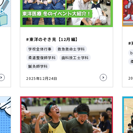
#東洋のぞき見【12月編】
#
学校全体行事
救急救命士学科
b
柔道整復師学科
歯科技工士学科
鍼灸師学科
2
2025年12月24日