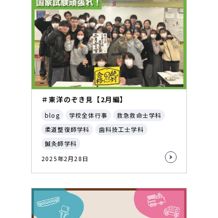
＃東洋のぞき見【2月編】
blog
学校全体行事
救急救命士学科
柔道整復師学科
歯科技工士学科
鍼灸師学科
2025年2月28日