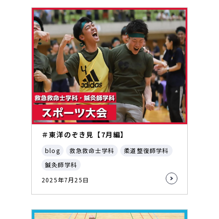
＃東洋のぞき見【7月編】
blog
救急救命士学科
柔道整復師学科
鍼灸師学科
2025年7月25日