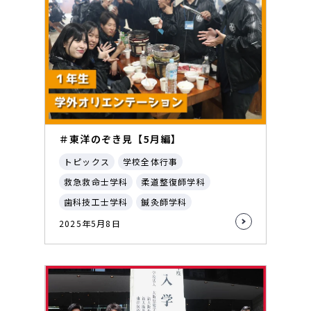
＃東洋のぞき見【5月編】
トピックス
学校全体行事
救急救命士学科
柔道整復師学科
歯科技工士学科
鍼灸師学科
2025年5月8日