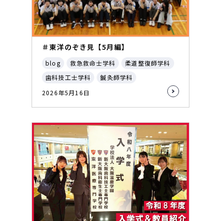
＃東洋のぞき見【5月編】
blog
救急救命士学科
柔道整復師学科
歯科技工士学科
鍼灸師学科
2026年5月16日