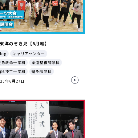
東洋のぞき見【6月編】
log
キャリアセンター
救急救命士学科
柔道整復師学科
歯科技工士学科
鍼灸師学科
025年6月27日