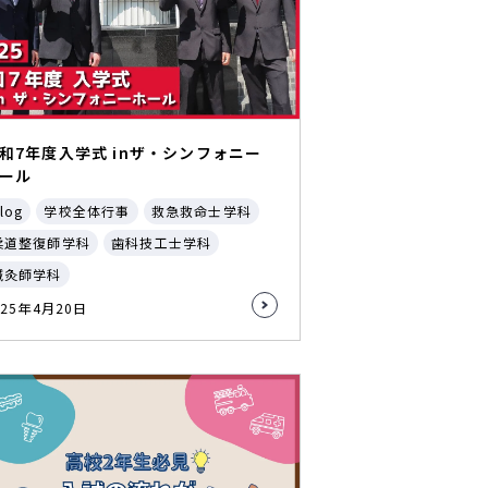
和7年度入学式 inザ・シンフォニー
ール
log
学校全体行事
救急救命士学科
柔道整復師学科
歯科技工士学科
鍼灸師学科
025年4月20日