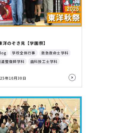
東洋のぞき見【学園祭】
log
学校全体行事
救急救命士学科
柔道整復師学科
歯科技工士学科
025年10月30日