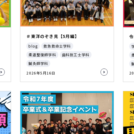
＃東洋のぞき見【5月編】
令
blog
救急救命士学科
柔道整復師学科
歯科技工士学科
鍼灸師学科
2026年5月16日
2