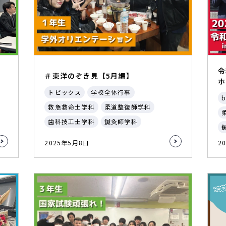
令
＃東洋のぞき見【5月編】
ホ
トピックス
学校全体行事
b
救急救命士学科
柔道整復師学科
歯科技工士学科
鍼灸師学科
2025年5月8日
2