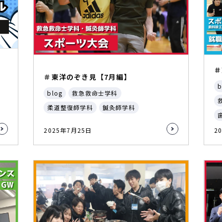
＃
＃東洋のぞき見【7月編】
b
blog
救急救命士学科
柔道整復師学科
鍼灸師学科
2025年7月25日
2