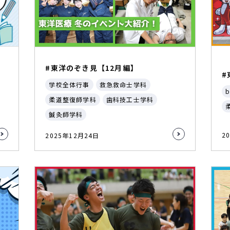
#東洋のぞき見【12月編】
#
学校全体行事
救急救命士学科
b
柔道整復師学科
歯科技工士学科
鍼灸師学科
2
2025年12月24日