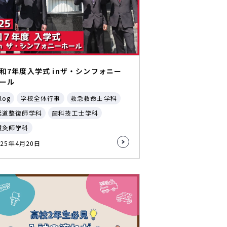
和7年度入学式 inザ・シンフォニー
ール
log
学校全体行事
救急救命士学科
柔道整復師学科
歯科技工士学科
鍼灸師学科
025年4月20日