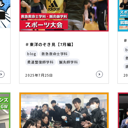
＃
＃東洋のぞき見【7月編】
b
blog
救急救命士学科
柔道整復師学科
鍼灸師学科
2025年7月25日
2