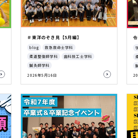
＃東洋のぞき見【5月編】
令
blog
救急救命士学科
柔道整復師学科
歯科技工士学科
鍼灸師学科
2026年5月16日
2