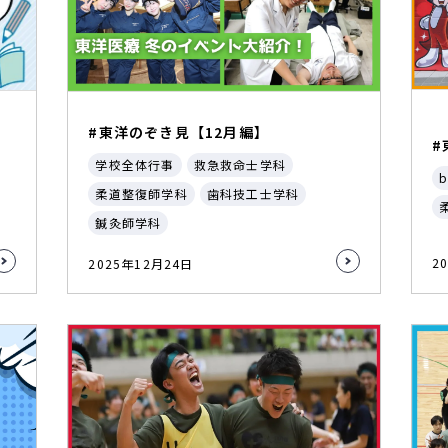
#東洋のぞき見【12月編】
#
学校全体行事
救急救命士学科
b
柔道整復師学科
歯科技工士学科
鍼灸師学科
2
2025年12月24日