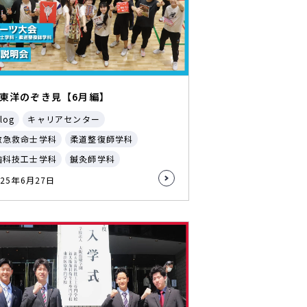
東洋のぞき見【6月編】
log
キャリアセンター
救急救命士学科
柔道整復師学科
歯科技工士学科
鍼灸師学科
025年6月27日