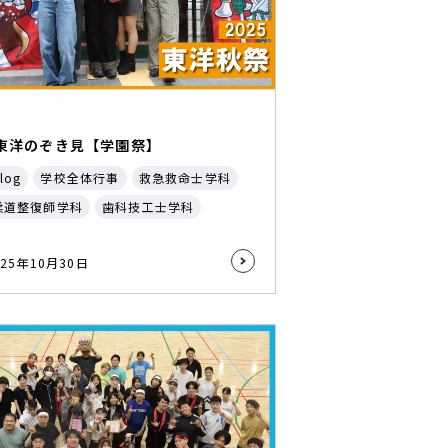
東洋のぞき見【学園祭】
log
学校全体行事
救急救命士学科
柔道整復師学科
歯科技工士学科
025年10月30日