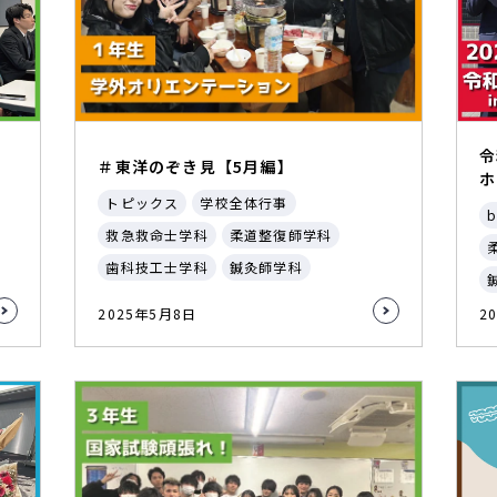
令
＃東洋のぞき見【5月編】
ホ
トピックス
学校全体行事
b
救急救命士学科
柔道整復師学科
歯科技工士学科
鍼灸師学科
2025年5月8日
2