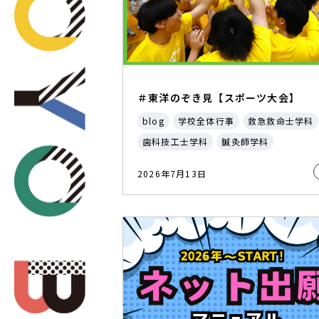
＃東洋のぞき見【スポーツ大会】
blog
学校全体行事
救急救命士学科
歯科技工士学科
鍼灸師学科
2026年7月13日