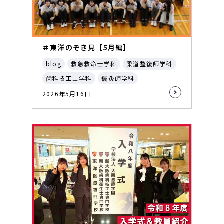
＃東洋のぞき見【5月編】
blog
救急救命士学科
柔道整復師学科
歯科技工士学科
鍼灸師学科
2026年5月16日