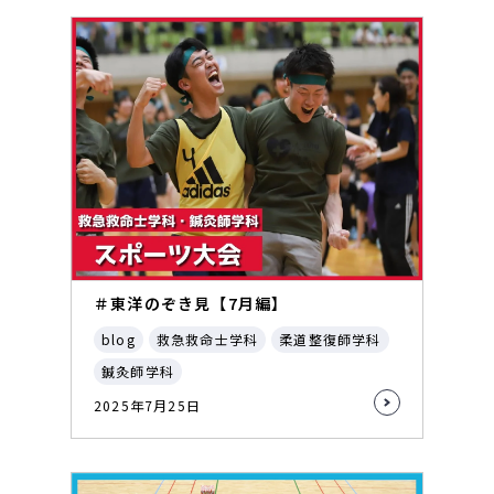
＃東洋のぞき見【7月編】
blog
救急救命士学科
柔道整復師学科
鍼灸師学科
2025年7月25日