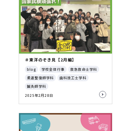
＃東洋のぞき見【2月編】
blog
学校全体行事
救急救命士学科
柔道整復師学科
歯科技工士学科
鍼灸師学科
2025年2月28日