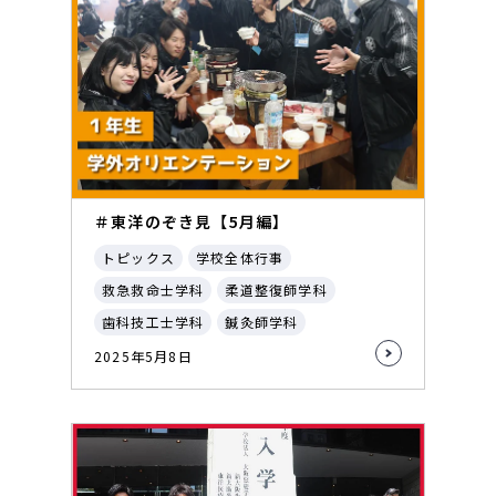
＃東洋のぞき見【5月編】
トピックス
学校全体行事
救急救命士学科
柔道整復師学科
歯科技工士学科
鍼灸師学科
2025年5月8日