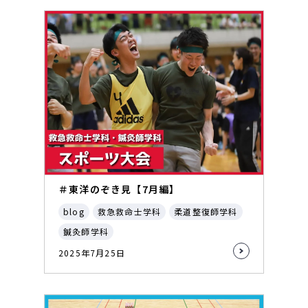
＃東洋のぞき見【7月編】
blog
救急救命士学科
柔道整復師学科
鍼灸師学科
2025年7月25日