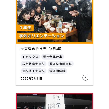
＃東洋のぞき見【5月編】
トピックス
学校全体行事
救急救命士学科
柔道整復師学科
歯科技工士学科
鍼灸師学科
2025年5月8日