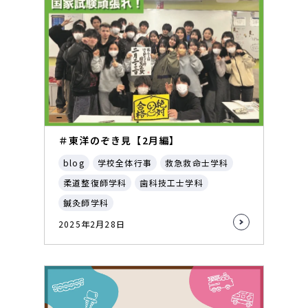
＃東洋のぞき見【2月編】
blog
学校全体行事
救急救命士学科
柔道整復師学科
歯科技工士学科
鍼灸師学科
2025年2月28日