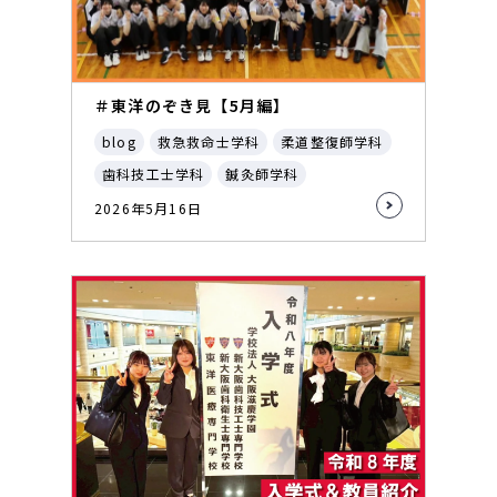
＃東洋のぞき見【5月編】
blog
救急救命士学科
柔道整復師学科
歯科技工士学科
鍼灸師学科
2026年5月16日